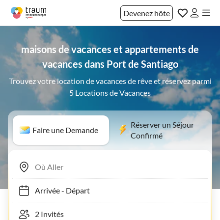
Devenez hôte
maisons de vacances et appartements de
vacances dans Port de Santiago
Trouvez votre location de vacances de rêve et réservez parmi
5 Locations de Vacances
Réserver un Séjour
Faire une Demande
Confirmé
Arrivée
-
Départ