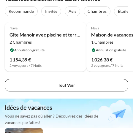
Recommandé
Invités
Avis
Chambres
Étoiles
4.2
(5)
4.2
(5)
Nava
Nava
Gîte Manoir avec piscine et terrasse
2 Chambres
1 Chambres
Annulation gratuite
Annulation gratuite
1 154,39 €
1 026,38 €
2 voyageurs / 7 Nuits
2 voyageurs / 7 Nuits
Tout Voir
Idées de vacances
Vous ne savez pas où aller ? Découvrez des idées de
vacances parfaites!