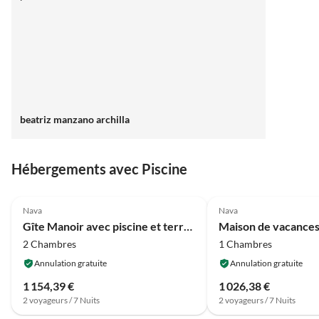
beatriz manzano archilla
Hébergements avec Piscine
4.2
(5)
4.2
(5)
Nava
Nava
Gîte Manoir avec piscine et terrasse
2 Chambres
1 Chambres
Annulation gratuite
Annulation gratuite
1 154,39 €
1 026,38 €
2 voyageurs / 7 Nuits
2 voyageurs / 7 Nuits