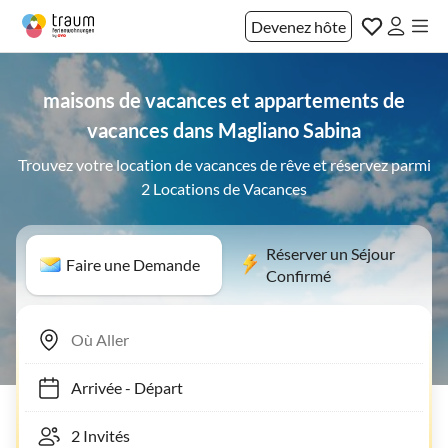
Devenez hôte
maisons de vacances et appartements de
vacances dans Magliano Sabina
Trouvez votre location de vacances de rêve et réservez parmi
2 Locations de Vacances
Réserver un Séjour
Faire une Demande
Confirmé
Arrivée
-
Départ