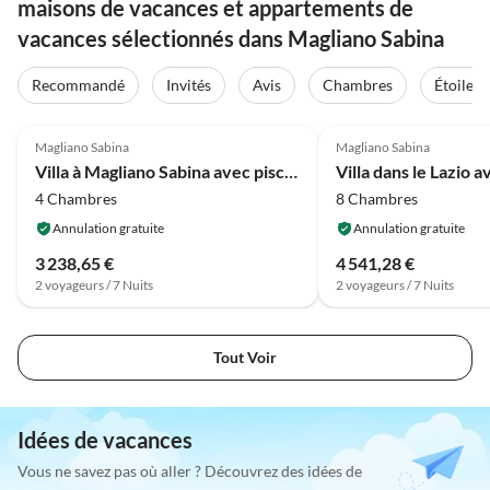
maisons de vacances et appartements de
vacances sélectionnés dans Magliano Sabina
Recommandé
Invités
Avis
Chambres
Étoiles
4.0
(5)
4.0
(4)
Magliano Sabina
Magliano Sabina
Villa à Magliano Sabina avec piscine privée
4 Chambres
8 Chambres
Annulation gratuite
Annulation gratuite
3 238,65 €
4 541,28 €
2 voyageurs / 7 Nuits
2 voyageurs / 7 Nuits
Tout Voir
Idées de vacances
Vous ne savez pas où aller ? Découvrez des idées de