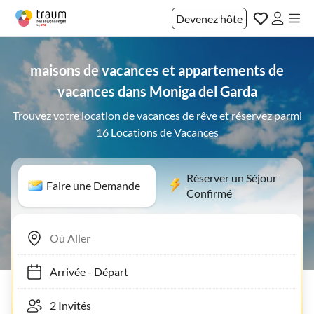
Devenez hôte
maisons de vacances et appartements de
vacances dans Moniga del Garda
Trouvez votre location de vacances de rêve et réservez parmi
16 Locations de Vacances
Réserver un Séjour
Faire une Demande
Confirmé
Arrivée
-
Départ