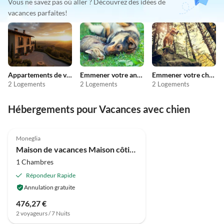
Vous ne savez pas où aller ? Découvrez des idées de
vacances parfaites!
Appartements de vacances pas chers
Emmener votre animal en vacances
Emmener votre chien en vacances
2 Logements
2 Logements
2 Logements
Hébergements pour Vacances avec chien
3.7
(30)
Moneglia
Maison de vacances Maison côtière à Moneglia
1 Chambres
Répondeur Rapide
Annulation gratuite
476,27 €
2 voyageurs / 7 Nuits