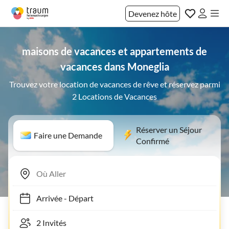
Devenez hôte
maisons de vacances et appartements de
vacances dans Moneglia
Trouvez votre location de vacances de rêve et réservez parmi
2 Locations de Vacances
Réserver un Séjour
Faire une Demande
Confirmé
Arrivée
-
Départ