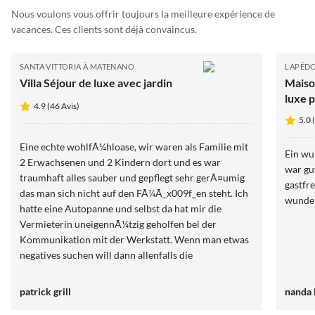
Nous voulons vous offrir toujours la meilleure expérience de
vacances. Ces clients sont déjà convaincus.
SANTA VITTORIA À MATENANO
LAPÉD
Villa Séjour de luxe avec jardin
Maiso
luxe p
4.9 (46 Avis)
l'Adri
5.0 
Eine echte wohlfÃ¼hloase, wir waren als Familie mit
Ein wu
2 Erwachsenen und 2 Kindern dort und es war
war gu
traumhaft alles sauber und gepflegt sehr gerÃ¤umig
gastfr
das man sich nicht auf den FÃ¼Ã_x009f_en steht. Ich
wunder
hatte eine Autopanne und selbst da hat mir die
Vermieterin uneigennÃ¼tzig geholfen bei der
Kommunikation mit der Werkstatt. Wenn man etwas
negatives suchen will dann allenfalls die
StechmÃ¼cken und die teilweise schlechten
StraÃ_x009f_enverhÃ¤ltnisse. Aber die Villa selbst
patrick grill
nanda
wÃ¼rden wir jederzeit wieder buchen.