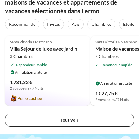
maisons de vacances et appartements de
vacances sélectionnés dans Fermo
Recommandé
Invités
Avis
Chambres
Étoiles
4.9
(46)
4.3
(7)
Santa Vittoria à Matenano
Santa Vittoria à Matenano
Villa Séjour de luxe avec jardin
3 Chambres
2 Chambres
Répondeur Rapide
Répondeur Rapide
Annulation gratuite
1 731,32 €
Annulation gratuite
2 voyageurs / 7 Nuits
1 027,75 €
Perle cachée
2 voyageurs / 7 Nuits
Tout Voir