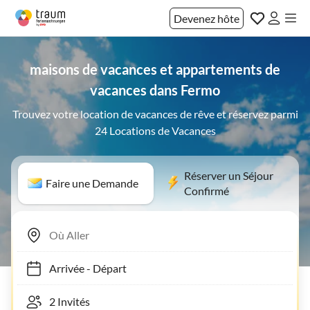
Devenez hôte
maisons de vacances et appartements de
vacances dans Fermo
Trouvez votre location de vacances de rêve et réservez parmi
24 Locations de Vacances
Réserver un Séjour
Faire une Demande
Confirmé
Arrivée
-
Départ