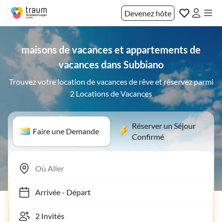
Devenez hôte
maisons de vacances et appartements de
vacances dans Subbiano
Trouvez votre location de vacances de rêve et réservez parmi
2 Locations de Vacances
Réserver un Séjour
Faire une Demande
Confirmé
Arrivée
-
Départ