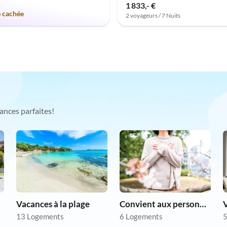
1 833,- €
e cachée
2 voyageurs / 7 Nuits
ances parfaites!
Vacances à la plage
Convient aux personnes allergiques
V
13 Logements
6 Logements
5