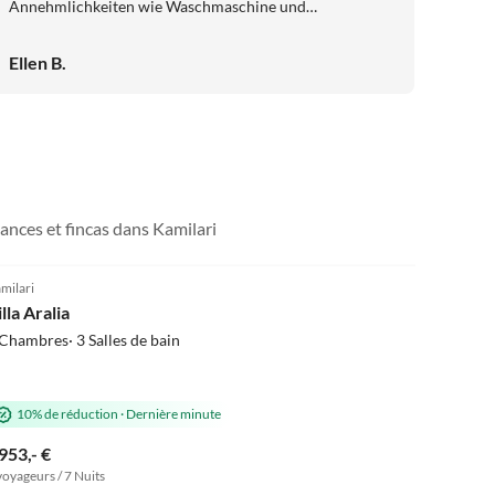
Annehmlichkeiten wie Waschmaschine und
Kinderbedarf (Bett , Stuhl) ebenfalls vorhanden. Der
Außenbereich war ein Traum. Der Pool, vorallem mit
Ellen B.
dem kleinen Kinderpool, perfekt für die Familie. An allen
Ecken verschiedene, schöne Sitzmöglichkeiten sowie ein
Grillbereich...
ances et fincas dans Kamilari
5.0
(7)
milari
lla Aralia
Chambres· 3 Salles de bain
10% de réduction
·
Dernière minute
953,- €
voyageurs / 7 Nuits