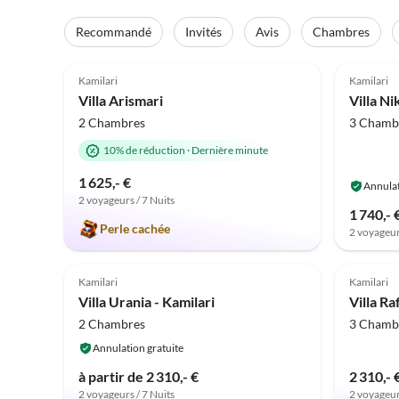
Recommandé
Invités
Avis
Chambres
5.0
(37)
5.0
Kamilari
Kamilari
Villa Arismari
Villa Ni
2 Chambres
3 Chamb
10% de réduction
·
Dernière minute
1 625,- €
Annulat
2 voyageurs / 7 Nuits
1 740,- 
Perle cachée
2 voyageur
5.0
(3)
5.0
Kamilari
Kamilari
Villa Urania - Kamilari
Villa Ra
2 Chambres
3 Chamb
Annulation gratuite
à partir de 2 310,- €
2 310,- 
2 voyageurs / 7 Nuits
2 voyageur