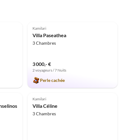
5.0
(14)
Kamilari
Villa Paseathea
3 Chambres
3 000,- €
2 voyageurs / 7 Nuits
Perle cachée
Meilleure
Annonce
Kamilari
nselinos
Villa Céline
3 Chambres