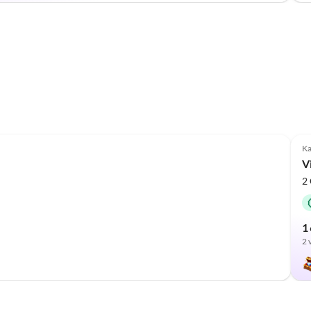
Ka
V
2
1 
2 