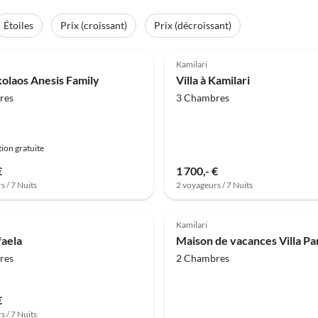
Étoiles
Prix (croissant)
Prix (décroissant)
(24)
5.0
(18)
Kamilari
kolaos Anesis Family
Villa à Kamilari
res
3 Chambres
ion gratuite
€
1 700,- €
s / 7 Nuits
2 voyageurs / 7 Nuits
(2)
Kamilari
faela
Maison de vacances Villa Pa
res
2 Chambres
€
s / 7 Nuits