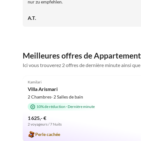
nur zu empfehlen.
A.T.
Meilleures offres de Appartement
Ici vous trouverez 2 offres de dernière minute ainsi qu
5.0
(37)
Kamilari
Villa Arismari
2 Chambres· 2 Salles de bain
10% de réduction
·
Dernière minute
1 625,- €
2 voyageurs / 7 Nuits
Perle cachée