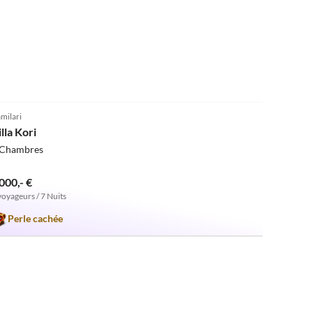
5.0
(2)
milari
lla Kori
 Chambres
000,- €
voyageurs / 7 Nuits
Perle cachée