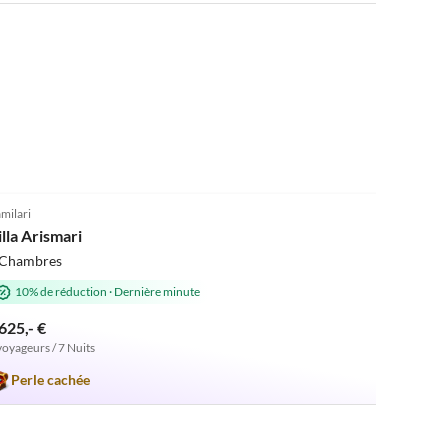
5.0
(37)
milari
illa Arismari
 Chambres
10% de réduction
·
Dernière minute
625,- €
voyageurs / 7 Nuits
Perle cachée