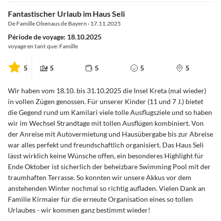
Fantastischer Urlaub im Haus Seli
De Famille Obenaus de Bayern · 17.11.2025
Période de voyage: 18.10.2025
voyage en tant que: Famille
5
5
5
5
5
Wir haben vom 18.10. bis 31.10.2025 die Insel Kreta (mal wieder)
in vollen Zügen genossen. Für unserer Kinder (11 und 7 J.) bietet
die Gegend rund um Kamilari viele tolle Ausflugsziele und so haben
wir im Wechsel Strandtage mit tollen Ausflügen kombiniert. Von
der Anreise mit Autovermietung und Hausübergabe bis zur Abreise
war alles perfekt und freundschaftlich organisiert. Das Haus Seli
lässt wirklich keine Wünsche offen, ein besonderes Highlight für
Ende Oktober ist sicherlich der beheizbare Swimming Pool mit der
traumhaften Terrasse. So konnten wir unsere Akkus vor dem
anstehenden Winter nochmal so richtig aufladen. Vielen Dank an
Familie Kirmaier für die erneute Organisation eines so tollen
Urlaubes - wir kommen ganz bestimmt wieder!