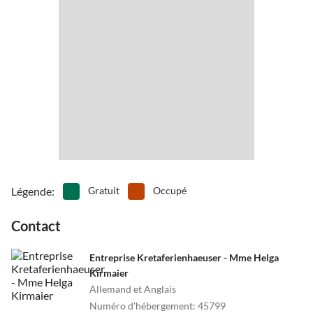
Une autre possibilité est de voyager en ferry depuis Venise et
peine - excellents, mais encore abordables ! Sans oublier bien sûr
Ancône.
les habitants locaux, qui sont extrêmement accueillants et
serviables.
Légende
:
Gratuit
Occupé
Contact
Entreprise Kretaferienhaeuser - Mme Helga
Kirmaier
Allemand et Anglais
Numéro d'hébergement
:
45799