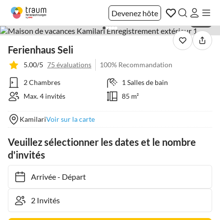
Devenez hôte
1 / 51
Ferienhaus Seli
5.00/5
75 évaluations
100% Recommandation
2 Chambres
1 Salles de bain
Max. 4 invités
85 m²
Kamilari
Voir sur la carte
Veuillez sélectionner les dates et le nombre
d'invités
Arrivée
-
Départ