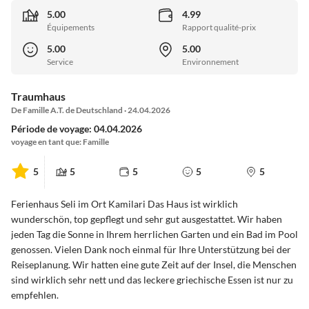
5.00
4.99
Équipements
Rapport qualité-prix
5.00
5.00
Service
Environnement
Traumhaus
De Famille A.T. de Deutschland · 24.04.2026
Période de voyage: 04.04.2026
voyage en tant que: Famille
5
5
5
5
5
Ferienhaus Seli im Ort Kamilari Das Haus ist wirklich
wunderschön, top gepflegt und sehr gut ausgestattet. Wir haben
jeden Tag die Sonne in Ihrem herrlichen Garten und ein Bad im Pool
genossen. Vielen Dank noch einmal für Ihre Unterstützung bei der
Reiseplanung. Wir hatten eine gute Zeit auf der Insel, die Menschen
sind wirklich sehr nett und das leckere griechische Essen ist nur zu
empfehlen.