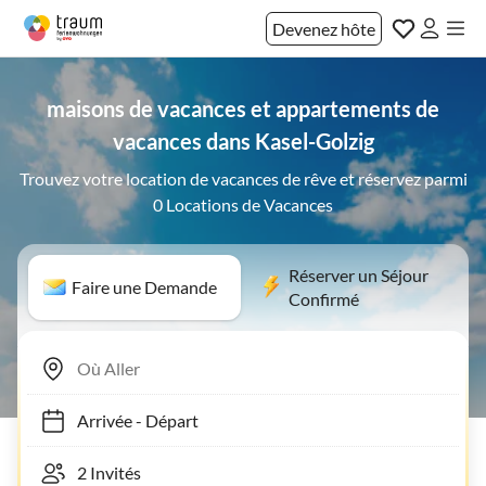
Devenez hôte
maisons de vacances et appartements de
vacances dans Kasel-Golzig
Trouvez votre location de vacances de rêve et réservez parmi
0 Locations de Vacances
Réserver un Séjour
Faire une Demande
Confirmé
Arrivée
-
Départ