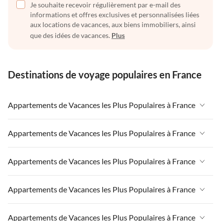
Je souhaite recevoir régulièrement par e-mail des
informations et offres exclusives et personnalisées liées
aux locations de vacances, aux biens immobiliers, ainsi
que des idées de vacances.
Plus
Destinations de voyage populaires en France
Appartements de Vacances les Plus Populaires à France
Appartements de Vacances à France
Appartements de Vacances les Plus Populaires à France
Appartements de Vacances à Paris-Ile de France
Appartements de Vacances à France
Appartements de Vacances les Plus Populaires à France
Appartements de Vacances à Paris
Appartements de Vacances à Paris-Ile de France
Appartements de Vacances à Alpes françaises
Appartements de Vacances à France
Appartements de Vacances les Plus Populaires à France
Appartements de Vacances à Paris
Appartements de Vacances à Côte atlantique
Appartements de Vacances à Paris-Ile de France
Appartements de Vacances à Alpes françaises
Appartements de Vacances à France
Appartements de Vacances les Plus Populaires à France
Appartements de Vacances à la Normandie