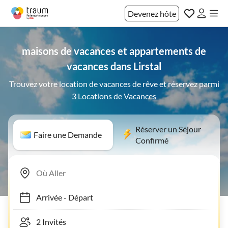
Devenez hôte
maisons de vacances et appartements de
vacances dans Lirstal
Trouvez votre location de vacances de rêve et réservez parmi
3 Locations de Vacances
Réserver un Séjour
Faire une Demande
Confirmé
Arrivée
-
Départ