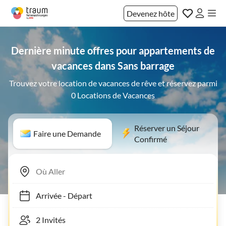
Devenez hôte
Dernière minute offres pour appartements de
vacances dans Sans barrage
Trouvez votre location de vacances de rêve et réservez parmi
0 Locations de Vacances
Réserver un Séjour
Faire une Demande
Confirmé
Arrivée
-
Départ