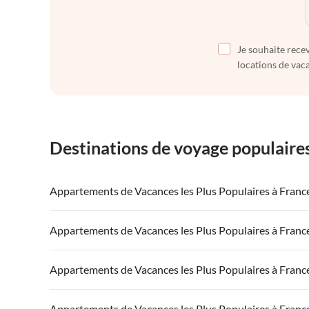
Je souhaite recev
locations de vaca
Destinations de voyage populaire
Appartements de Vacances les Plus Populaires à Franc
Appartements de Vacances à France
Appartements
Appartements de Vacances les Plus Populaires à Franc
Appartements de Vacances à Côte atlantique
Appartement
Appartements de Vacances à France
Appartements
Appartements de Vacances les Plus Populaires à Franc
Appartements de Vacances à Côte d'Azur
Appartements de Vacances à Côte atlantique
Appartement
Appartements de Vacances à France
Appartements
Appartements de Vacances les Plus Populaires à Franc