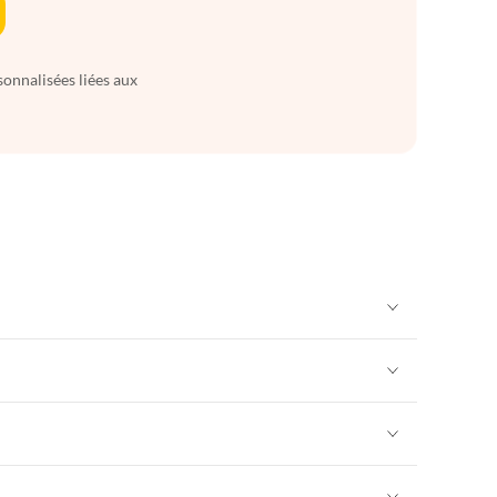
sonnalisées liées aux
Appartements de Vacances à Alpes françaises
rance
Appartements de Vacances à Provence
Appartements de Vacances à Alpes françaises
rance
Appartements de Vacances à Provence
Appartements de Vacances à Alpes françaises