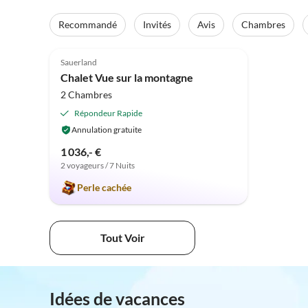
Recommandé
Invités
Avis
Chambres
Meilleure
5.0
(17)
Annonce
Sauerland
Chalet Vue sur la montagne
2 Chambres
Répondeur Rapide
Annulation gratuite
1 036,- €
2 voyageurs / 7 Nuits
Perle cachée
Tout Voir
Idées de vacances