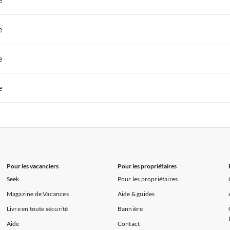
s de Vacances à la Normandie
Appartements de Vacances à Sud de la F
 de Vacances à Paris-Ile de France
Appartements de Vacances à Paris
e
s de Vacances à la Normandie
Appartements de Vacances à Sud de la F
 de Vacances à Paris-Ile de France
Appartements de Vacances à Paris
e
s de Vacances à la Normandie
Appartements de Vacances à Sud de la F
 de Vacances à Paris-Ile de France
Appartements de Vacances à Paris
e
s de Vacances à la Normandie
Appartements de Vacances à Sud de la F
 de Vacances à Paris-Ile de France
Appartements de Vacances à Paris
s de Vacances à la Normandie
Appartements de Vacances à Sud de la F
Pour les vacanciers
Pour les propriétaires
Seek
Pour les propriétaires
Magazine de Vacances
Aide & guides
Livre en toute sécurité
Bannière
Aide
Contact