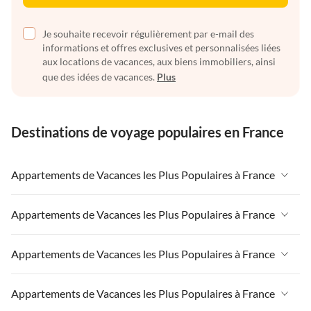
Je souhaite recevoir régulièrement par e-mail des
informations et offres exclusives et personnalisées liées
aux locations de vacances, aux biens immobiliers, ainsi
que des idées de vacances.
Plus
Destinations de voyage populaires en France
Appartements de Vacances les Plus Populaires à France
Appartements de Vacances à France
Appartements de Vacances les Plus Populaires à France
Appartements de Vacances à Paris-Ile de France
Appartements de Vacances à France
Appartements de Vacances les Plus Populaires à France
Appartements de Vacances à Paris
Appartements de Vacances à Paris-Ile de France
Appartements de Vacances à Alpes françaises
Appartements de Vacances à France
Appartements de Vacances les Plus Populaires à France
Appartements de Vacances à Paris