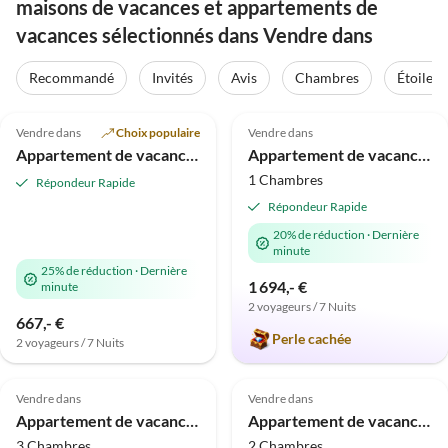
maisons de vacances et appartements de
vacances sélectionnés dans Vendre dans
Recommandé
Invités
Avis
Chambres
Étoiles
Meilleure
Meilleure
4.9
(19)
Annonce
5.0
(19)
Annonce
Vendre dans
Choix populaire
Vendre dans
Appartement de vacances Jetée de mer
Appartement de vacances Brise d'été Nuage
1 Chambres
Répondeur Rapide
Répondeur Rapide
20% de réduction
·
Dernière
minute
25% de réduction
·
Dernière
1 694,- €
minute
2 voyageurs / 7 Nuits
667,- €
Perle cachée
2 voyageurs / 7 Nuits
Meilleure
Meilleure
5.0
(13)
Annonce
5.0
(9)
Annonce
Vendre dans
Vendre dans
Appartement de vacances Nuage de Soleil à la Villa Claire
Appartement de vacances Vue sur l'eau depuis la Villa Philine
3 Chambres
2 Chambres