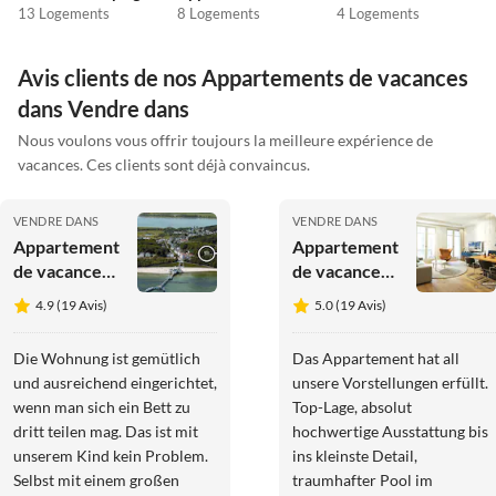
13 Logements
8 Logements
4 Logements
Avis clients de nos Appartements de vacances
dans Vendre dans
Nous voulons vous offrir toujours la meilleure expérience de
vacances. Ces clients sont déjà convaincus.
VENDRE DANS
VENDRE DANS
Appartement
Appartement
de vacances
de vacances
Jetée de mer
Brise d'été
4.9 (19 Avis)
5.0 (19 Avis)
Nuage
Die Wohnung ist gemütlich
Das Appartement hat all
und ausreichend eingerichtet,
unsere Vorstellungen erfüllt.
wenn man sich ein Bett zu
Top-Lage, absolut
dritt teilen mag. Das ist mit
hochwertige Ausstattung bis
unserem Kind kein Problem.
ins kleinste Detail,
Selbst mit einem großen
traumhafter Pool im