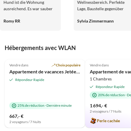
Hund ist die Wohnung
Wellnessbereich. Perfekte
ausreichend. Es war sauber
Lage, Baustelle gegenüber
und es ist alles in einem guten
störte überhaupt nicht.
Romy RR
Sylvia Zimmermann
und gepflegten Zustand.
Perfekter Service und sehr
netter Kontakt mit dem
Gastgeber.
Hébergements avec WLAN
Meilleure
4.9
(19)
Annonce
5.0
(19)
Vendre dans
Choix populaire
Vendre dans
Appartement de vacances Jetée de mer
1 Chambres
Répondeur Rapide
Répondeur Rapide
20% de réduction
·
De
1 694,- €
25% de réduction
·
Dernière minute
2 voyageurs / 7 Nuits
667,- €
Perle cachée
2 voyageurs / 7 Nuits