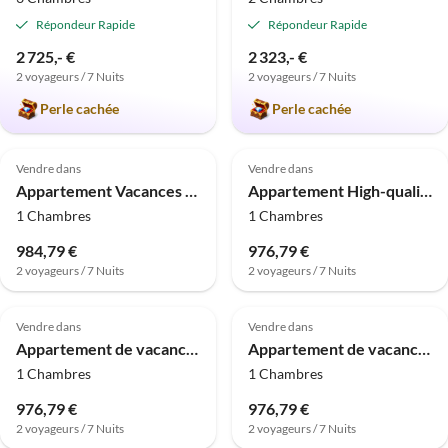
Répondeur Rapide
Répondeur Rapide
2 725,- €
2 323,- €
2 voyageurs / 7 Nuits
2 voyageurs / 7 Nuits
Perle cachée
Perle cachée
Vendre dans
Vendre dans
Appartement Vacances à la mer Baltique à Sellin avec balcon
Appartement High-quality holiday apartment in the Baltic Sea resort of Sellin
1 Chambres
1 Chambres
984,79 €
976,79 €
2 voyageurs / 7 Nuits
2 voyageurs / 7 Nuits
Vendre dans
Vendre dans
Appartement de vacances au 2ème étage avec balcon à Sellin
Appartement de vacances à Sellin avec chien et salle de sport
1 Chambres
1 Chambres
976,79 €
976,79 €
2 voyageurs / 7 Nuits
2 voyageurs / 7 Nuits