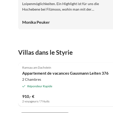
Loipenmöglichkeiten. Ein Highlight ist für uns die
Hochebene bei Filzmoos, wohin man mit der
Papagenobahn kommt. Wir waren wieder einmal sehr
zufrieden mit unserem Urlaub, wobei die gute Bleibe
Monika Peuker
einen entscheidenden Beitrag geleistet hat. Vielen Dank
Familie Gausmann! M. und W. Peuker
Villas dans le Styrie
5.0
(8)
Ramsau am Dachstein
Appartement de vacances Gausmann Leiten 376
2 Chambres
Répondeur Rapide
910,- €
2 voyageurs / 7 Nuits