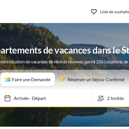
Liste de souhait
artements de vacances dans le St
otre location de vacances de rêve et réservez parmi 236 Locations d
Faire une Demande
Réserver un Séjour Confirmé
Arrivée
-
Départ