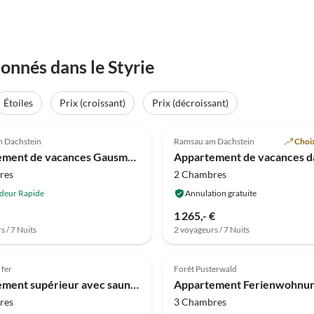
onnés dans le Styrie
Étoiles
Prix (croissant)
Prix (décroissant)
Meilleure
(8)
Annonce
5.0
(6)
 Dachstein
Ramsau am Dachstein
Choix
Appartement de vacances Gausmann Leiten 376
res
2 Chambres
deur Rapide
Annulation gratuite
1 265,- €
s / 7 Nuits
2 voyageurs / 7 Nuits
 fer
Forêt Pusterwald
Appartement supérieur avec sauna infrarouge (sans dépôt)
res
3 Chambres