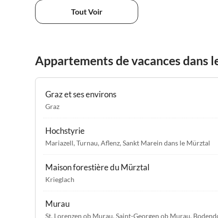
Tout Voir
Appartements de vacances dans le
Graz et ses environs
Graz
Hochstyrie
Mariazell
,
Turnau
,
Aflenz
,
Sankt Marein dans le Mürztal
Maison forestière du Mürztal
Krieglach
Murau
St. Lorenzen ob Murau
,
Saint-Georgen ob Murau
,
Bodend