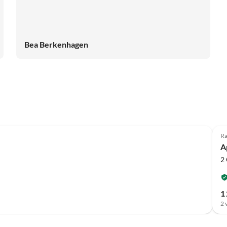
Bea Berkenhagen
Meilleure
Annonce
Ra
A
2
1 
2 