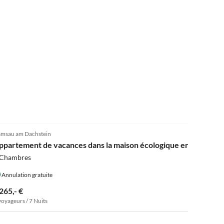
5.0
(6)
msau am Dachstein
ppartement de vacances dans la maison écologique en bois "He
 Chambres
Annulation gratuite
265,- €
voyageurs / 7 Nuits