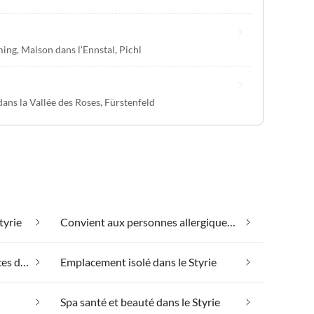
ming
,
Maison dans l'Ennstal
,
Pichl
dans la Vallée des Roses
,
Fürstenfeld
tyrie
Convient aux personnes allergiques dans le Styrie
Emmener votre chien en vacances dans le Styrie
Emplacement isolé dans le Styrie
Spa santé et beauté dans le Styrie