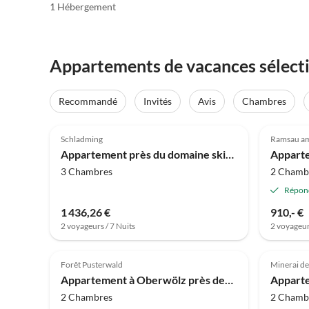
1 Hébergement
Appartements de vacances sélecti
Recommandé
Invités
Avis
Chambres
4.8
(15)
5.0
Schladming
Ramsau am
Appartement près du domaine skiable de Schladming
3 Chambres
2 Chamb
Répon
1 436,26 €
910,- €
2 voyageurs / 7 Nuits
2 voyageur
4.8
(1)
Forêt Pusterwald
Minerai de
Appartement à Oberwölz près des pistes
2 Chambres
2 Chamb