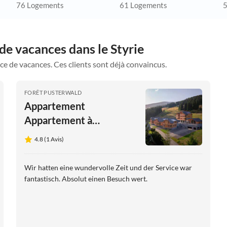
76 Logements
61 Logements
5
de vacances dans le Styrie
ce de vacances. Ces clients sont déjà convaincus.
FORÊT PUSTERWALD
Appartement
Appartement à
Oberwölz près des pistes
4.8 (1 Avis)
Wir hatten eine wundervolle Zeit und der Service war
fantastisch. Absolut einen Besuch wert.