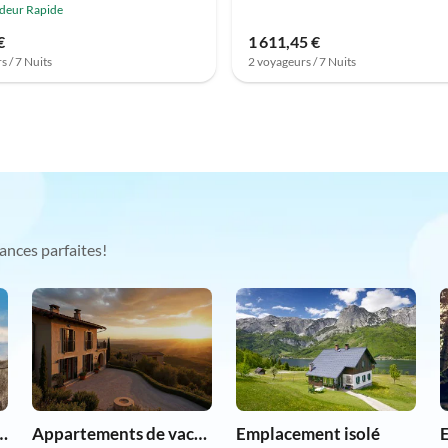
deur Rapide
€
1 611,45 €
s / 7 Nuits
2 voyageurs / 7 Nuits
ances parfaites!
ent de groupe
Appartements de vacances pas chers
Emplacement isolé