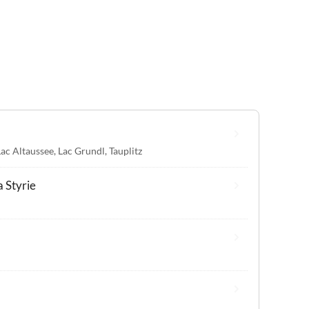
Lac Altaussee
,
Lac Grundl
,
Tauplitz
a Styrie