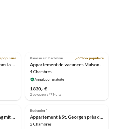
Meilleure
Meilleure
Annonce
4.9
(4)
Annonce
 populaire
Ramsau am Dachstein
Choix populaire
Appartement de vacances dans la maison écologique en bois "Heimat"
Appartement de vacances Maison de Campagne Heimat
4 Chambres
Annulation gratuite
1 830,- €
2 voyageurs / 7 Nuits
Bodendorf
Appartement Ferienwohnung mit 3 Schlafzimmern & Sauna
Appartement à St. Georgen près de Kreischbergbahn
2 Chambres