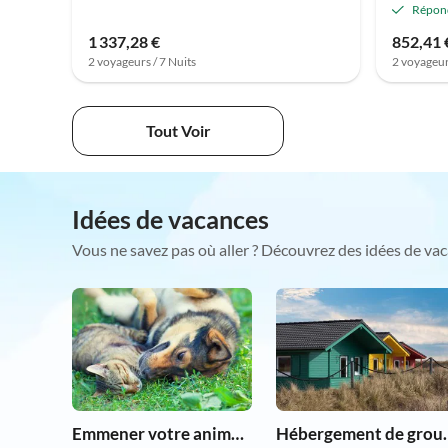
Répon
1 337,28 €
852,41 
2 voyageurs / 7 Nuits
2 voyageur
Tout Voir
Idées de vacances
Vous ne savez pas où aller ? Découvrez des idées de vac
Emmener votre animal en vacances
Hébergem