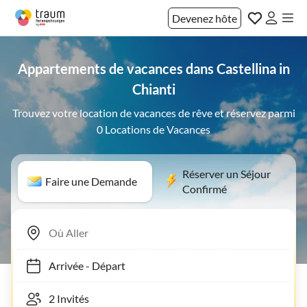
Devenez hôte
Appartements de vacances dans Castellina in
Chianti
Trouvez votre location de vacances de rêve et réservez parmi
0 Locations de Vacances
Réserver un Séjour
Faire une Demande
Confirmé
Arrivée
-
Départ