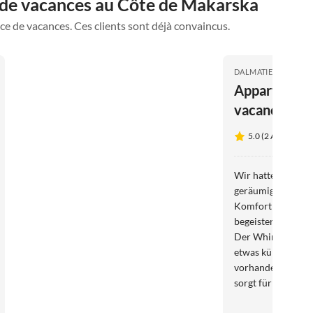
 de vacances au Côte de Makarska
ce de vacances. Ces clients sont déjà convaincus.
DALMATIE
Appartemen
vacances Pe
exclusif Sara
5.0 (2 Avis)
Wir hatten einen 
geräumige Wohnun
Komfort und viel P
begeistert hat uns
Der Whirlpool war
etwas kühlerem Wet
vorhanden, und d
sorgt für zusätzl
Sommermonate. Ei