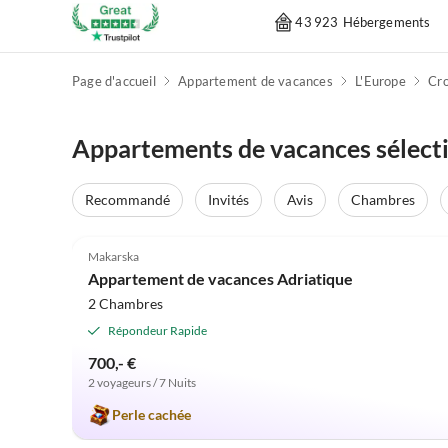
43 923 Hébergements
Page d'accueil
Appartement de vacances
L'Europe
Cro
Appartements de vacances sélect
Recommandé
Invités
Avis
Chambres
5.0
(3)
Makarska
Appartement de vacances Adriatique
2 Chambres
Répondeur Rapide
700,- €
2 voyageurs / 7 Nuits
Perle cachée