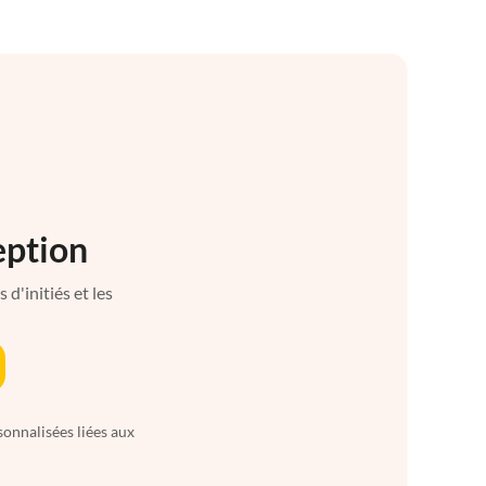
eption
d'initiés et les
sonnalisées liées aux