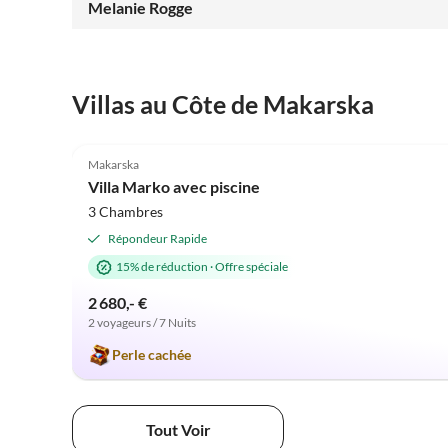
gemütlich. Sehr empfehlenswert!
Melanie Rogge
Villas au Côte de Makarska
5.0
(7)
Makarska
Villa Marko avec piscine
3 Chambres
Répondeur Rapide
15% de réduction
·
Offre spéciale
2 680,- €
2 voyageurs / 7 Nuits
Perle cachée
Tout Voir