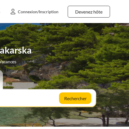
Devenez hôte
s
Connexion/Inscription
Makarska
 Vacances
Rechercher