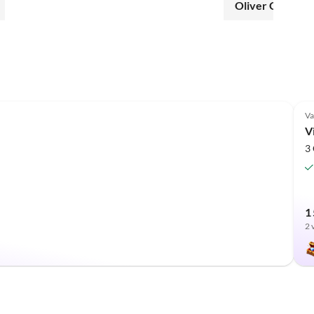
sehr freundlich 
Oliver Görlitz
Minute genossen u
wieder.
Va
V
3
1 
2 