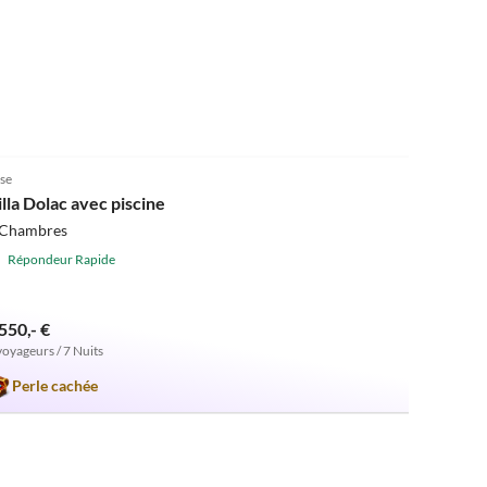
und zuvorkommend. Wir haben jede
nd kommen als Familie auf jeden Fall
5.0
(5)
se
illa Dolac avec piscine
 Chambres
Répondeur Rapide
550,- €
voyageurs / 7 Nuits
Perle cachée