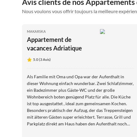
Avis clients de nos Appartements
Nous voulons vous offrir toujours la meilleure expérien
MAKARSKA
Appartement de
vacances Adriatique
5.0 (3 Avis)
Als Familie mit Oma und Opa war der Aufenthalt in
dieser Wohnung einfach wunderbar. Zwei Schlafzimmer,
ein Badezimmer plus Gäste-WC und der große
Wohnbereich boten genügend Platz für alle. Die Küche
ist top ausgestattet , ideal zum gemeinsamen Kochen.
Besonders praktisch der Aufzug, der das Treppensteigen
mit älteren Gästen super erleichtert. Terrasse, Grill und
Parkplatz direkt am Haus haben den Aufenthalt noch
komfortabler gemacht. Alles sauber, gepflegt und sehr