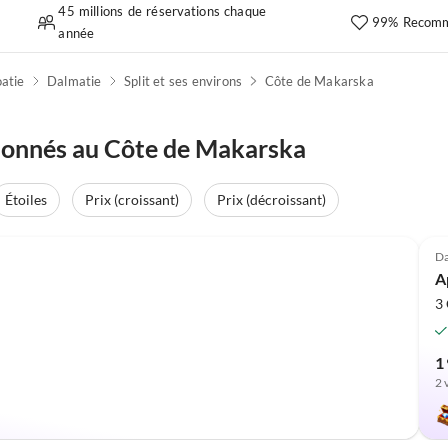
45 millions de réservations chaque
99% Recomm
année
atie
Dalmatie
Split et ses environs
Côte de Makarska
ionnés au Côte de Makarska
Étoiles
Prix (croissant)
Prix (décroissant)
Da
A
3
1 
2 