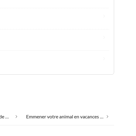
Bien-être le week-end au Côte de Makarska
Emmener votre animal en vacances au Côte de Makarska