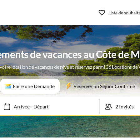
Liste de souhait
ments de vacances au Côte de 
votre location de vacances de rêve et réservez parmi 36 Locations de
Faire une Demande
Réserver un Séjour Confirmé
Arrivée
-
Départ