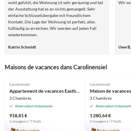
wohl gefühlt, die Wohnung ist sehr geräumig und bei
Wir w
der Ausstattung hat es an nichts gemangelt. Sehr
einfache Schlüsselübergabe mit freundlichem
Kontakt. Die Lage der Wohnung ist perfekt, alles
fußläufig zu erreichen. Wir werden auf jeden Fall
wiederkommen.
Katrin Schmidt
Uwe B
Maisons de vacances dans Carolinensiel
4.9
(21)
4.9
(11)
Carolinensiel
Carolinensiel
Appartement de vacances Eastharbour 4
Maison de vacances
3 Chambres
3 Chambres
Réservation Instantanée
Réservation Instantan
918,81 €
1 280,64 €
2 voyageurs / 7 Nuits
2 voyageurs / 7 Nuits
Perle cachée
Perle cachée