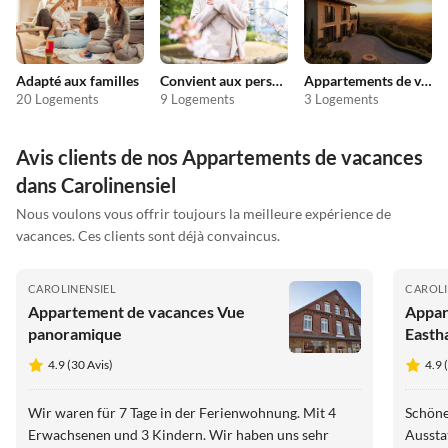
Adapté aux familles
Convient aux personnes allergiques
Appartements de vacances pas chers
20 Logements
9 Logements
3 Logements
Avis clients de nos Appartements de vacances
dans Carolinensiel
Nous voulons vous offrir toujours la meilleure expérience de
vacances. Ces clients sont déjà convaincus.
CAROLINENSIEL
CAROLI
Appartement de vacances Vue
Appar
panoramique
Easth
4.9 (30 Avis)
4.9 
Wir waren für 7 Tage in der Ferienwohnung. Mit 4
Schöne
Erwachsenen und 3 Kindern. Wir haben uns sehr
Aussta