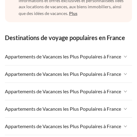
informations et offres exclusives et personnalisées liées
aux locations de vacances, aux biens immobiliers, ainsi
que des idées de vacances.
Plus
Destinations de voyage populaires en France
Appartements de Vacances les Plus Populaires à France
Appartements de Vacances à France
Appartements de Vacances les Plus Populaires à France
Appartements de Vacances à Paris-Ile de France
Appartements de Vacances à France
Appartements de Vacances les Plus Populaires à France
Appartements de Vacances à Paris
Appartements de Vacances à Paris-Ile de France
Appartements de Vacances à Alpes françaises
Appartements de Vacances à France
Appartements de Vacances les Plus Populaires à France
Appartements de Vacances à Paris
Appartements de Vacances à Côte atlantique
Appartements de Vacances à Paris-Ile de France
Appartements de Vacances à Alpes françaises
Appartements de Vacances à France
Appartements de Vacances les Plus Populaires à France
Appartements de Vacances à la Normandie
Appartements de Vacances à Paris
Appartements de Vacances à Côte atlantique
Appartements de Vacances à Paris-Ile de France