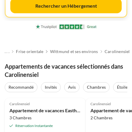
Rechercher un Hébergement
. . .
Frise orientale
Wittmund et ses environs
Carolinensiel
Appartements de vacances sélectionnés dans
Carolinensiel
Recommandé
Invités
Avis
Chambres
Étoiles
4.9
(21)
4.8
(19)
Carolinensiel
Carolinensiel
Appartement de vacances Eastharbour 4
3 Chambres
2 Chambres
Réservation Instantanée