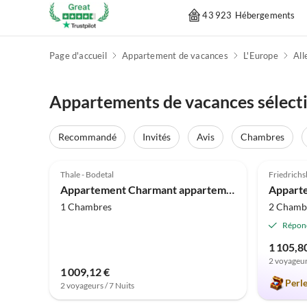
43 923 Hébergements
Page d'accueil
Appartement de vacances
L'Europe
Al
Appartements de vacances sélecti
Recommandé
Invités
Avis
Chambres
4.0
(3)
4.9
Thale - Bodetal
Friedrich
Appartement Charmant appartement dans le Harz
1 Chambres
2 Chamb
Répon
1 105,8
2 voyageur
1 009,12 €
Perl
2 voyageurs / 7 Nuits