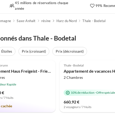
45 millions de réservations chaque
99% Recomm
année
lemagne
Saxe-Anhalt
résine
Harz du Nord
Thale - Bodetal
onnés dans Thale - Bodetal
Étoiles
Prix (croissant)
Prix (décroissant)
(2)
3.8
(1)
sbrunn
Thale - Bodetal
Appartement Haus Freigeist - Friedrichssuite
res
2 Chambres
deur Rapide
0 €
10% de réduction
·
Offre spéciale
s / 7 Nuits
660,92 €
e cachée
2 voyageurs / 7 Nuits