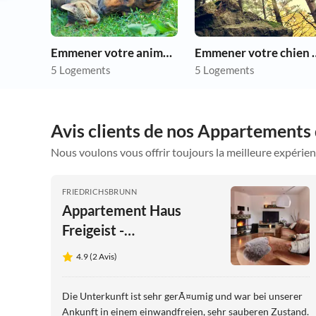
Emmener votre animal en vacances
Emmener votre 
5 Logements
5 Logements
Avis clients de nos Appartements 
Nous voulons vous offrir toujours la meilleure expérien
FRIEDRICHSBRUNN
Appartement Haus
Freigeist -
Friedrichssuite
4.9 (2 Avis)
Die Unterkunft ist sehr gerÃ¤umig und war bei unserer
Ankunft in einem einwandfreien, sehr sauberen Zustand.