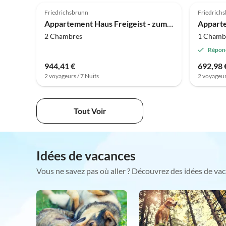
Friedrichsbrunn
Friedrich
Appartement Haus Freigeist - zum Ortsblick
2 Chambres
1 Chamb
Répon
944,41 €
692,98 
2 voyageurs / 7 Nuits
2 voyageur
Tout Voir
Idées de vacances
Vous ne savez pas où aller ? Découvrez des idées de vac