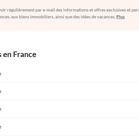
oir régulièrement par e-mail des informations et offres exclusives et per
nces, aux biens immobiliers, ainsi que des idées de vacances.
Plus
s en France
e
 de Vacances à Paris-Ile de France
Appartements de Vacances à Paris
e
s de Vacances à la Normandie
Appartements de Vacances à Sud de la F
 de Vacances à Paris-Ile de France
Appartements de Vacances à Paris
e
s de Vacances à la Normandie
Appartements de Vacances à Sud de la F
 de Vacances à Paris-Ile de France
Appartements de Vacances à Paris
e
s de Vacances à la Normandie
Appartements de Vacances à Sud de la F