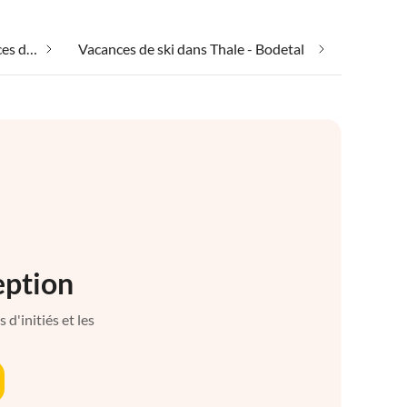
Emmener votre chien en vacances dans Thale - Bodetal
Vacances de ski dans Thale - Bodetal
eption
d'initiés et les