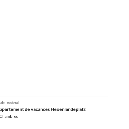
3.8
(1)
ale - Bodetal
ppartement de vacances Hexenlandeplatz
 Chambres