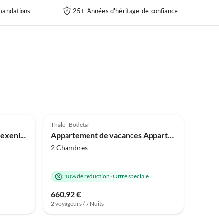
andations
25+ Années d'héritage de confiance
Thale - Bodetal
Appartement de vacances Hexenlandeplatz
Appartement de vacances Appartement Spatzennest
2 Chambres
10% de réduction
·
Offre spéciale
660,92 €
2 voyageurs / 7 Nuits