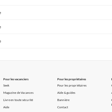
s de Vacances à la Normandie
Appartements de Vacances à Sud de la F
 de Vacances à Paris-Ile de France
Appartements de Vacances à Paris
e
s de Vacances à la Normandie
Appartements de Vacances à Sud de la F
 de Vacances à Paris-Ile de France
Appartements de Vacances à Paris
e
s de Vacances à la Normandie
Appartements de Vacances à Sud de la F
 de Vacances à Paris-Ile de France
Appartements de Vacances à Paris
e
s de Vacances à la Normandie
Appartements de Vacances à Sud de la F
 de Vacances à Paris-Ile de France
Appartements de Vacances à Paris
s de Vacances à la Normandie
Appartements de Vacances à Sud de la F
Pour les vacanciers
Pour les propriétaires
Seek
Pour les propriétaires
Magazine de Vacances
Aide & guides
Livre en toute sécurité
Bannière
Aide
Contact