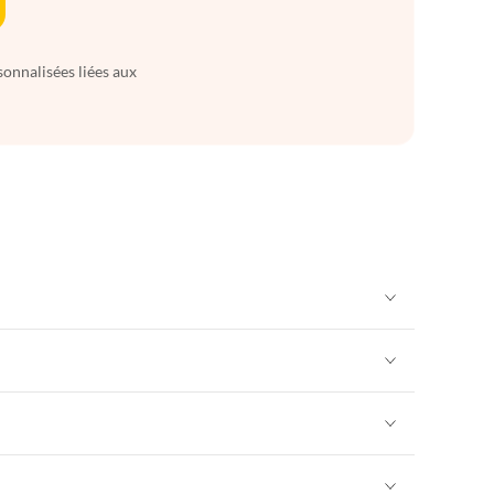
sonnalisées liées aux
Appartements de Vacances à Alpes françaises
rance
Appartements de Vacances à Provence
Appartements de Vacances à Alpes françaises
rance
Appartements de Vacances à Provence
Appartements de Vacances à Alpes françaises