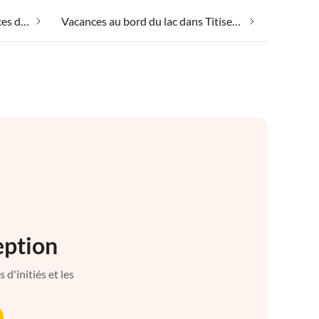
Emmener votre chien en vacances dans Titisee-Neustadt
Vacances au bord du lac dans Titisee-Neustadt
eption
d'initiés et les