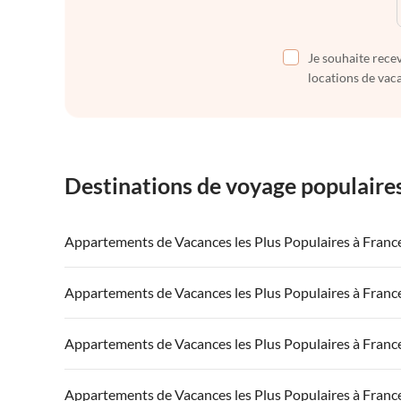
Je souhaite recev
locations de vaca
Destinations de voyage populaire
Appartements de Vacances les Plus Populaires à Franc
Appartements de Vacances à France
Appartements
Appartements de Vacances les Plus Populaires à Franc
Appartements de Vacances à Côte atlantique
Appartement
Appartements de Vacances à France
Appartements
Appartements de Vacances les Plus Populaires à Franc
Appartements de Vacances à Côte d'Azur
Appartements de Vacances à Côte atlantique
Appartement
Appartements de Vacances à France
Appartements
Appartements de Vacances les Plus Populaires à Franc