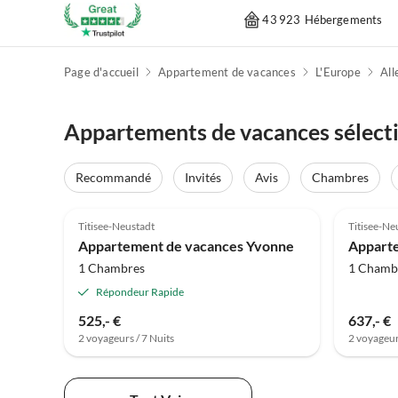
43 923 Hébergements
Page d'accueil
Appartement de vacances
L'Europe
Al
Appartements de vacances sélect
Recommandé
Invités
Avis
Chambres
Titisee-Neustadt
Titisee-Ne
Appartement de vacances Yvonne
1 Chambres
1 Chamb
Répondeur Rapide
525,- €
637,- €
2 voyageurs / 7 Nuits
2 voyageur