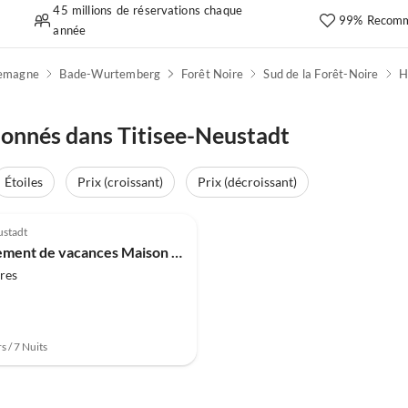
45 millions de réservations chaque
99% Recomm
année
lemagne
Bade-Wurtemberg
Forêt Noire
Sud de la Forêt-Noire
H
ionnés dans Titisee-Neustadt
Étoiles
Prix (croissant)
Prix (décroissant)
ustadt
Appartement de vacances Maison Hochfirst Appartement 20
res
s / 7 Nuits