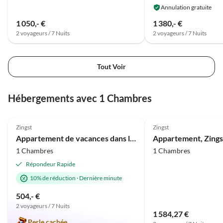
Annulation gratuite
1 050,- €
1 380,- €
2 voyageurs / 7 Nuits
2 voyageurs / 7 Nuits
Tout Voir
Hébergements avec 1 Chambres
5.0
(2)
4.0
(1)
Zingst
Zingst
Appartement de vacances dans la maison Damaris
Appartement, Zings
1 Chambres
1 Chambres
Répondeur Rapide
10% de réduction
·
Dernière minute
504,- €
2 voyageurs / 7 Nuits
1 584,27 €
Perle cachée