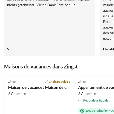
nichts gefehlt hat! Vielen Dank Fam. Schulz
wunder
ausges
ist al
Betten
ausges
den Au
gewöhnt. Die ruhige und zentrale Lage 
zu Fuß
S.
Harald
Ihrer Gästemapp
werden
wir na
Maisons de vacances dans Zingst
Leider 
Meilleure
Dank l
4.8
(18)
Annonce
5.0
(5)
Zingst
Choix populaire
Zingst
Maison de vacances Maison de campagne au bord du Zingster-Bodden
2 Chambres
2 Chambres
Répondeur Rapide
15% de réduction
·
De