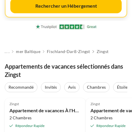
Rechercher un Hébergement
. . .
mer Baltique
Fischland-Darß-Zingst
Zingst
Appartements de vacances sélectionnés dans
Zingst
Recommandé
Invités
Avis
Chambres
Étoiles
Meilleure
4.9
(36)
Annonce
5.0
(5)
Zingst
Zingst
Appartement de vacances À l'Horizon N°1
2 Chambres
2 Chambres
Répondeur Rapide
Répondeur Rapide