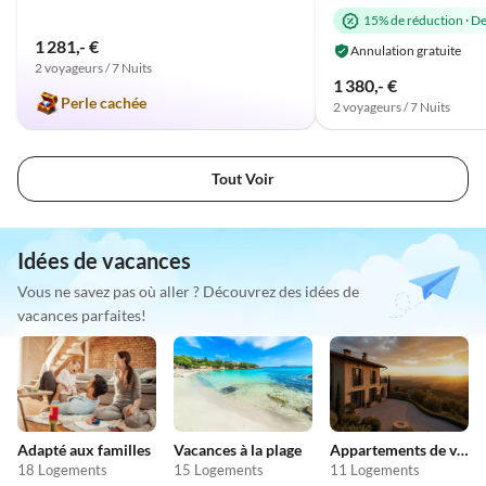
15% de réduction
·
De
1 281,- €
Annulation gratuite
2 voyageurs / 7 Nuits
1 380,- €
Perle cachée
2 voyageurs / 7 Nuits
Tout Voir
Idées de vacances
Vous ne savez pas où aller ? Découvrez des idées de
vacances parfaites!
Adapté aux familles
Vacances à la plage
Appartements de vacances pas chers
18 Logements
15 Logements
11 Logements