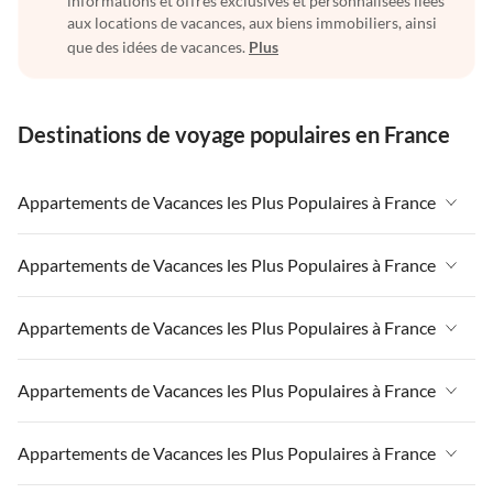
informations et offres exclusives et personnalisées liées
aux locations de vacances, aux biens immobiliers, ainsi
que des idées de vacances.
Plus
Destinations de voyage populaires en France
Appartements de Vacances les Plus Populaires à France
Appartements de Vacances à France
Appartements de Vacances les Plus Populaires à France
Appartements de Vacances à Paris-Ile de France
Appartements de Vacances à France
Appartements de Vacances les Plus Populaires à France
Appartements de Vacances à Paris
Appartements de Vacances à Paris-Ile de France
Appartements de Vacances à Alpes françaises
Appartements de Vacances à France
Appartements de Vacances les Plus Populaires à France
Appartements de Vacances à Paris
Appartements de Vacances à Côte atlantique
Appartements de Vacances à Paris-Ile de France
Appartements de Vacances à Alpes françaises
Appartements de Vacances à France
Appartements de Vacances les Plus Populaires à France
Appartements de Vacances à la Normandie
Appartements de Vacances à Paris
Appartements de Vacances à Côte atlantique
Appartements de Vacances à Paris-Ile de France