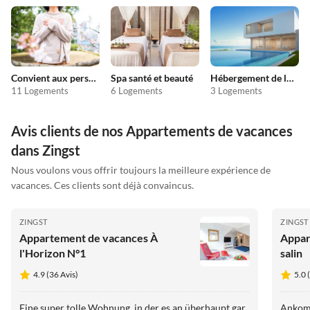
Convient aux personnes allergiques
Spa santé et beauté
Hébergement de luxe
11 Logements
6 Logements
3 Logements
Avis clients de nos Appartements de vacances
dans Zingst
Nous voulons vous offrir toujours la meilleure expérience de
vacances. Ces clients sont déjà convaincus.
ZINGST
ZINGST
Appartement de vacances À
Appar
l'Horizon N°1
salin
4.9 (36 Avis)
5.0 
Eine super tolle Wohnung, in der es an überhaupt gar
Ankommen 