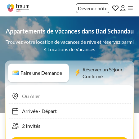
Devenez hôte
Appartements de vacances dans Bad Schandau
Trouvez votre location de vacances de rêve et réservez parmi
4 Locations de Vacances
Réserver un Séjour
Faire une Demande
Confirmé
Arrivée
-
Départ