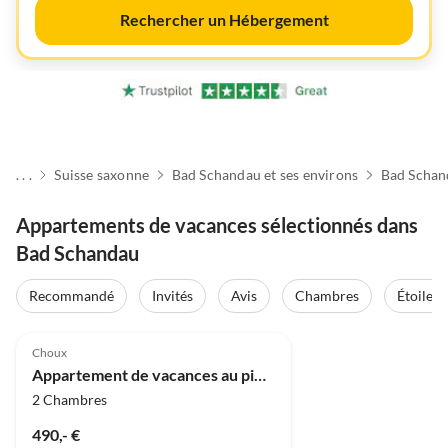
Rechercher un Hébergement
. . .
Suisse saxonne
Bad Schandau et ses environs
Bad Schan
Appartements de vacances sélectionnés dans
Bad Schandau
Visite
virtuelle
Recommandé
Invités
Avis
Chambres
Étoiles
Meilleure
5.0
(3)
Annonce
Choux
Super hôte
Appartement de vacances au pied du Lilienstein
2 Chambres
490,- €