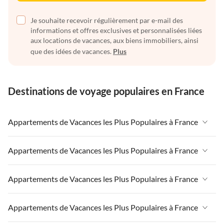
Je souhaite recevoir régulièrement par e-mail des
informations et offres exclusives et personnalisées liées
aux locations de vacances, aux biens immobiliers, ainsi
que des idées de vacances.
Plus
Destinations de voyage populaires en France
Appartements de Vacances les Plus Populaires à France
Appartements de Vacances à France
Appartements de Vacances les Plus Populaires à France
Appartements de Vacances à Paris-Ile de France
Appartements de Vacances à France
Appartements de Vacances les Plus Populaires à France
Appartements de Vacances à Paris
Appartements de Vacances à Paris-Ile de France
Appartements de Vacances à Alpes françaises
Appartements de Vacances à France
Appartements de Vacances les Plus Populaires à France
Appartements de Vacances à Paris
Appartements de Vacances à Côte atlantique
Appartements de Vacances à Paris-Ile de France