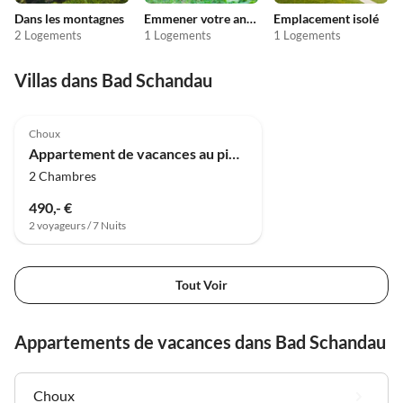
Dans les montagnes
Emmener votre animal en vacances
Emplacement isolé
2 Logements
1 Logements
1 Logements
Visite
virtuelle
Villas dans Bad Schandau
Meilleure
5.0
(3)
Annonce
Choux
Super hôte
Appartement de vacances au pied du Lilienstein
2 Chambres
490,- €
2 voyageurs / 7 Nuits
Tout Voir
Appartements de vacances dans Bad Schandau
Choux