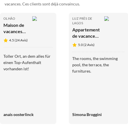
vacances. Ces clients sont déjà convaincus.
OLHÃO
LUZ PRÈS DE
LAGOS
Maison de
Appartement
vacances
de vacances
Escapade
4.5 (24 Avis)
Appartement
paisible en
5.0 (2 Avis)
Vivenda
Algarve
Oceanis D
Toller Ort, an dem alles für
The rooms, the swimming
einen Top-Aufenthalt
pool, the terrace, the
vorhanden ist!
furnitures.
anais oosterlinck
Simona Broggini