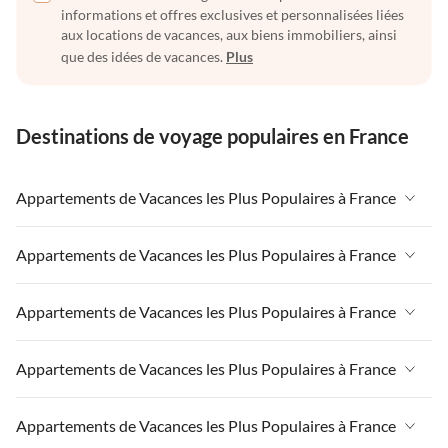
informations et offres exclusives et personnalisées liées
aux locations de vacances, aux biens immobiliers, ainsi
que des idées de vacances.
Plus
Destinations de voyage populaires en France
Appartements de Vacances les Plus Populaires à France
Appartements de Vacances à France
Appartements de Vacances les Plus Populaires à France
Appartements de Vacances à Paris-Ile de France
Appartements de Vacances à France
Appartements de Vacances les Plus Populaires à France
Appartements de Vacances à Paris
Appartements de Vacances à Paris-Ile de France
Appartements de Vacances à Alpes françaises
Appartements de Vacances à France
Appartements de Vacances les Plus Populaires à France
Appartements de Vacances à Paris
Appartements de Vacances à Côte atlantique
Appartements de Vacances à Paris-Ile de France
Appartements de Vacances à Alpes françaises
Appartements de Vacances à France
Appartements de Vacances les Plus Populaires à France
Appartements de Vacances à la Normandie
Appartements de Vacances à Paris