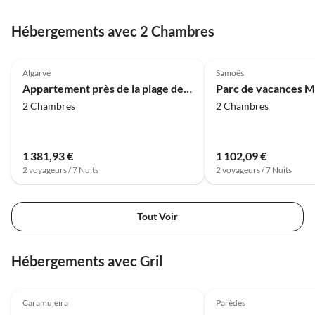
Hébergements avec 2 Chambres
4.0
(25)
4.0
(4)
Algarve
Samoës
Appartement près de la plage de Benagil
2 Chambres
2 Chambres
1 381,93 €
1 102,09 €
2 voyageurs / 7 Nuits
2 voyageurs / 7 Nuits
Tout Voir
Hébergements avec Gril
4.0
(25)
4.0
(16)
Caramujeira
Parèdes