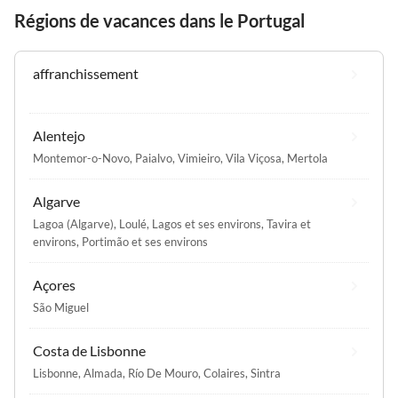
Régions de vacances dans le Portugal
affranchissement
Alentejo
Montemor-o-Novo
,
Paialvo
,
Vimieiro
,
Vila Viçosa
,
Mertola
Algarve
Lagoa (Algarve)
,
Loulé
,
Lagos et ses environs
,
Tavira et
environs
,
Portimão et ses environs
Açores
São Miguel
Costa de Lisbonne
Lisbonne
,
Almada
,
Río De Mouro
,
Colaires
,
Sintra