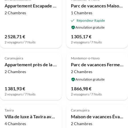
Appartement Escapade en centre-ville avec balcon
Parc de vacances Maison de campagne viticole en Alentejo
2 Chambres
1 Chambres
Répondeur Rapide
Annulation gratuite
2 528,71 €
1 305,17 €
2 voyageurs / 7 Nuits
2 voyageurs / 7 Nuits
4.0
(25)
4.0
(23)
Caramujeira
Montemor-o-Novo
Appartement près de la plage de Benagil
Parc de vacances Ferme à Montemor près du lac et forêt
2 Chambres
2 Chambres
Annulation gratuite
1 381,93 €
1 866,98 €
2 voyageurs / 7 Nuits
2 voyageurs / 7 Nuits
3.3
(9)
4.0
(1)
Tavira
Caramujeira
Villa de luxe à Tavira avec piscine chauffée
Maison de vacances Évasion en bord de mer à Benagil
4 Chambres
2 Chambres