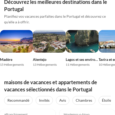
Découvrez les meilleures destinations dans le
Portugal
Planifiez vos vacances parfaites dans le Portugal et découvrez ce
qu'elle a à offrir.
Madère
Alentejo
Lagos et ses environs
Tavira et 
15 Hébergements
13 Hébergements
11 Hébergements
10 Héberge
maisons de vacances et appartements de
vacances sélectionnés dans le Portugal
Recommandé
Invités
Avis
Chambres
Étoiles
4.0
(74)
4.1
(33)
affranchissement
Montemor-o-Novo