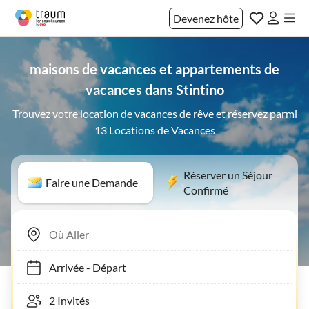
Devenez hôte
maisons de vacances et appartements de
vacances dans Stintino
Trouvez votre location de vacances de rêve et réservez parmi
13 Locations de Vacances
Réserver un Séjour
Faire une Demande
Confirmé
Arrivée
-
Départ