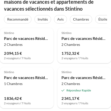
maisons de vacances et appartements de
vacances sélectionnés dans Stintino
Recommandé
Invités
Avis
Chambres
Étoiles
4.0
(61)
4.0
(61)
Stintino
Stintino
Parc de vacances Résidence de vacances Sea Villas, Stintino
Parc de vacances Résidence de vacances Sea Villas, Stintino
2 Chambres
2 Chambres
2 094,15 €
1 752,32 €
2 voyageurs / 7 Nuits
2 voyageurs / 7 Nuits
4.0
(30)
4.0
(5)
Stintino
Stintino
Parc de vacances Résidence Capo Falcone, Stintino
Parc de vacances Résidence Capo Falcone, Stintino
1 Chambres
2 Chambres
Répondeur Rapide
1 836,42 €
2 341,17 €
2 voyageurs / 7 Nuits
2 voyageurs / 7 Nuits
4.0
(5)
4.0
(2)