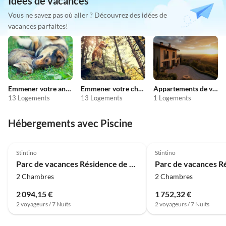
Idées de vacances
Vous ne savez pas où aller ? Découvrez des idées de
vacances parfaites!
Emmener votre animal en vacances
Emmener votre chien en vacances
Appartements de vacances pas chers
13 Logements
13 Logements
1 Logements
Hébergements avec Piscine
4.0
(61)
4.0
(61)
Stintino
Stintino
Parc de vacances Résidence de vacances Sea Villas, Stintino
2 Chambres
2 Chambres
2 094,15 €
1 752,32 €
2 voyageurs / 7 Nuits
2 voyageurs / 7 Nuits