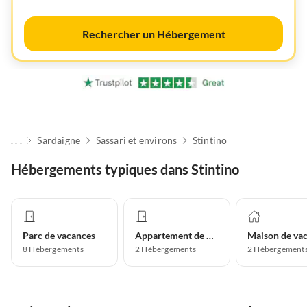
Rechercher un Hébergement
. . .
Sardaigne
Sassari et environs
Stintino
Hébergements typiques dans Stintino
Parc de vacances
Appartement de vacances
8
Hébergements
2
Hébergements
2
Hébergement