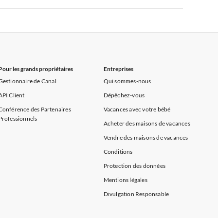
rance
Appartements de Vacances à Provence
Appartements de Vacances à Alpes françaises
rance
Appartements de Vacances à Provence
Pour les grands propriétaires
Entreprises
Gestionnaire de Canal
Qui sommes-nous
API Client
Dépêchez-vous
Conférence des Partenaires
Vacances avec votre bébé
Professionnels
Acheter des maisons de vacances
Vendre des maisons de vacances
Conditions
Protection des données
Mentions légales
Divulgation Responsable