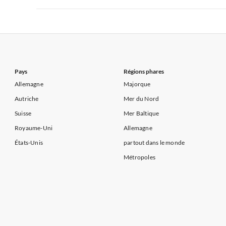
Appartements de Vacances à Côte d'Azur
Appartements de Vacances à Côte atlantique
Appartement
Appartements de Vacances à France
Appartements
Appartements de Vacances à Côte d'Azur
Appartements de Vacances à Côte atlantique
Appartement
Appartements de Vacances à Côte d'Azur
Pays
Régions phares
Allemagne
Majorque
Autriche
Mer du Nord
Suisse
Mer Baltique
Royaume-Uni
Allemagne
États-Unis
partout dans le monde
Métropoles