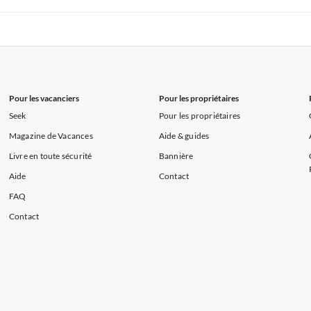
s de Vacances à la Normandie
Appartements de Vacances à Sud de la F
 de Vacances à Paris-Ile de France
Appartements de Vacances à Paris
s de Vacances à la Normandie
Appartements de Vacances à Sud de la F
Pour les vacanciers
Pour les propriétaires
Seek
Pour les propriétaires
Magazine de Vacances
Aide & guides
Livre en toute sécurité
Bannière
Aide
Contact
FAQ
Contact