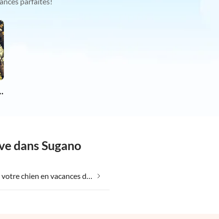
ances parfaites!
chien en vacances
êve dans Sugano
Emmener votre chien en vacances dans Sugano