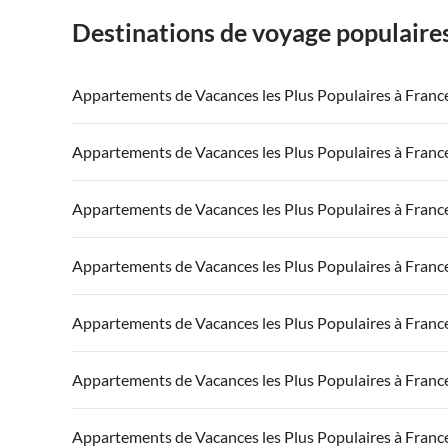
Destinations de voyage populaire
Appartements de Vacances les Plus Populaires à Franc
Appartements de Vacances à France
Appartements
Appartements de Vacances les Plus Populaires à Franc
Appartements de Vacances à Côte atlantique
Appartement
Appartements de Vacances à France
Appartements
Appartements de Vacances les Plus Populaires à Franc
Appartements de Vacances à Côte d'Azur
Appartements de Vacances à Côte atlantique
Appartement
Appartements de Vacances à France
Appartements
Appartements de Vacances les Plus Populaires à Franc
Appartements de Vacances à Côte d'Azur
Appartements de Vacances à Côte atlantique
Appartement
Appartements de Vacances à France
Appartements
Appartements de Vacances les Plus Populaires à Franc
Appartements de Vacances à Côte d'Azur
Appartements de Vacances à Côte atlantique
Appartement
Appartements de Vacances à France
Appartements
Appartements de Vacances les Plus Populaires à Franc
Appartements de Vacances à Côte d'Azur
Appartements de Vacances à Côte atlantique
Appartement
Appartements de Vacances à France
Appartements
Appartements de Vacances les Plus Populaires à Franc