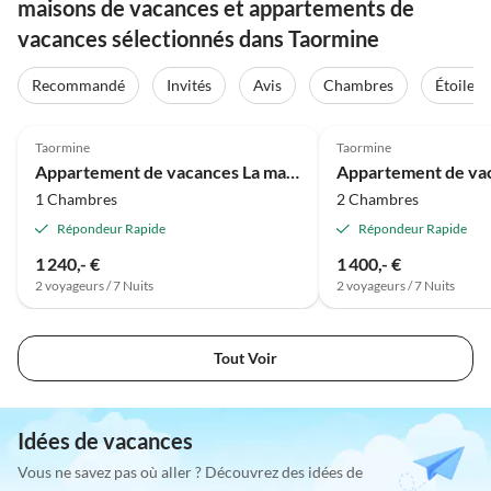
maisons de vacances et appartements de
vacances sélectionnés dans Taormine
Recommandé
Invités
Avis
Chambres
Étoiles
Meilleure
Annonce
Taormine
Taormine
Appartement de vacances La maison d'Elisa
1 Chambres
2 Chambres
Répondeur Rapide
Répondeur Rapide
1 240,- €
1 400,- €
2 voyageurs / 7 Nuits
2 voyageurs / 7 Nuits
Tout Voir
Idées de vacances
Vous ne savez pas où aller ? Découvrez des idées de