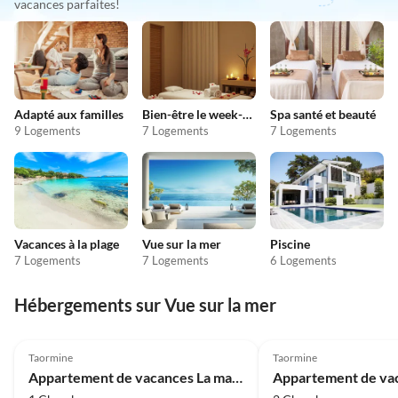
vacances parfaites!
Adapté aux familles
Bien-être le week-end
Spa santé et beauté
9 Logements
7 Logements
7 Logements
Vacances à la plage
Vue sur la mer
Piscine
7 Logements
7 Logements
6 Logements
Hébergements sur Vue sur la mer
Meilleure
Annonce
Taormine
Taormine
Appartement de vacances La maison d'Elisa