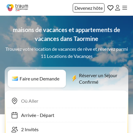
Devenez hôte
maisons de vacances et appartements de
vacances dans Taormine
Trouvez votre location de vacances de rêve et réservez parmi
11 Locations de Vacances
Réserver un Séjour
Faire une Demande
Confirmé
Arrivée
-
Départ