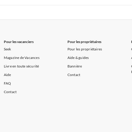
s de Vacances à la Normandie
Appartements de Vacances à Sud de la F
 de Vacances à Paris-Ile de France
Appartements de Vacances à Paris
s de Vacances à la Normandie
Appartements de Vacances à Sud de la F
Pour les vacanciers
Pour les propriétaires
Seek
Pour les propriétaires
Magazine de Vacances
Aide & guides
Livre en toute sécurité
Bannière
Aide
Contact
FAQ
Contact