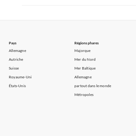
Appartements de Vacances à Côte d'Azur
Appartements de Vacances à Côte atlantique
Appartement
Appartements de Vacances à France
Appartements
Appartements de Vacances à Côte d'Azur
Appartements de Vacances à Côte atlantique
Appartement
Appartements de Vacances à Côte d'Azur
Pays
Régions phares
Allemagne
Majorque
Autriche
Mer du Nord
Suisse
Mer Baltique
Royaume-Uni
Allemagne
États-Unis
partout dans le monde
Métropoles