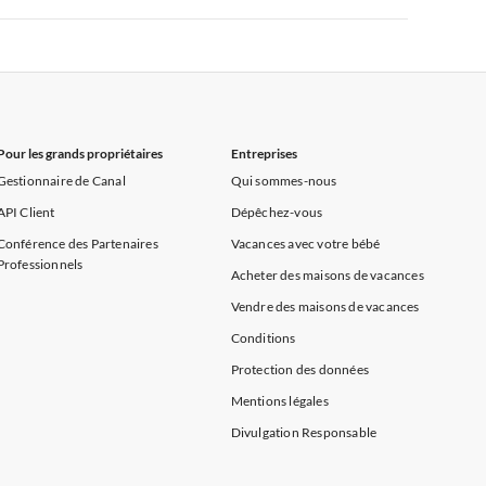
rance
Appartements de Vacances à Provence
Appartements de Vacances à Alpes françaises
rance
Appartements de Vacances à Provence
Pour les grands propriétaires
Entreprises
Gestionnaire de Canal
Qui sommes-nous
API Client
Dépêchez-vous
Conférence des Partenaires
Vacances avec votre bébé
Professionnels
Acheter des maisons de vacances
Vendre des maisons de vacances
Conditions
Protection des données
Mentions légales
Divulgation Responsable