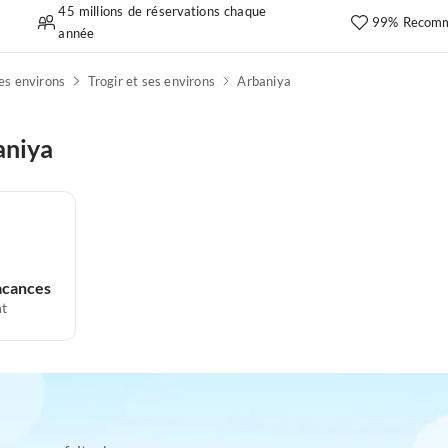
45 millions de réservations chaque
99% Recomm
année
ses environs
Trogir et ses environs
Arbaniya
aniya
acances
t