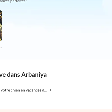
ances parfaites!
chien en vacances
êve dans Arbaniya
Emmener votre chien en vacances dans Arbaniya