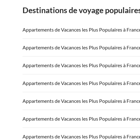
Destinations de voyage populaire
Appartements de Vacances les Plus Populaires à Franc
Appartements de Vacances à France
Appartements
Appartements de Vacances les Plus Populaires à Franc
Appartements de Vacances à Côte atlantique
Appartement
Appartements de Vacances à France
Appartements
Appartements de Vacances les Plus Populaires à Franc
Appartements de Vacances à Côte d'Azur
Appartements de Vacances à Côte atlantique
Appartement
Appartements de Vacances à France
Appartements
Appartements de Vacances les Plus Populaires à Franc
Appartements de Vacances à Côte d'Azur
Appartements de Vacances à Côte atlantique
Appartement
Appartements de Vacances à France
Appartements
Appartements de Vacances les Plus Populaires à Franc
Appartements de Vacances à Côte d'Azur
Appartements de Vacances à Côte atlantique
Appartement
Appartements de Vacances à France
Appartements
Appartements de Vacances les Plus Populaires à Franc
Appartements de Vacances à Côte d'Azur
Appartements de Vacances à Côte atlantique
Appartement
Appartements de Vacances à France
Appartements
Appartements de Vacances les Plus Populaires à Franc