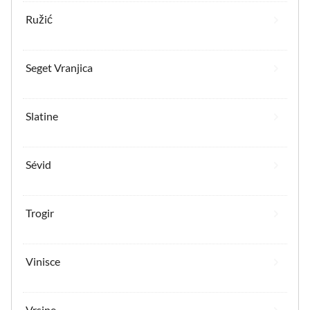
Ružić
Seget Vranjica
Slatine
Sévid
Trogir
Vinisce
Vrsine