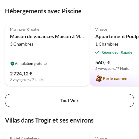
Urlaub bei der Familie Vrgoc. Vielen Dank Familie
Hébergements avec Piscine
Vrgoc für eure Gastfreundlichkeit. Liebe Grüße,
Familie Schlicksupp
4.4
(14)
5.0
(7)
Marina en Croatie
Vinisce
Maison de vacances Maison à Marina proche des Plages
Appartement Poulp
3 Chambres
1 Chambres
Répondeur Rapide
560,- €
Annulation gratuite
2 voyageurs / 7 Nuits
2 724,12 €
Perle cachée
2 voyageurs / 7 Nuits
Tout Voir
Villas dans Trogir et ses environs
Kastel Kambelovac
Vinisce