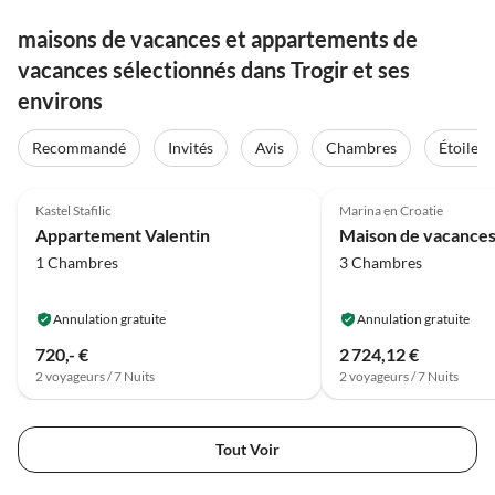
maisons de vacances et appartements de
vacances sélectionnés dans Trogir et ses
environs
Recommandé
Invités
Avis
Chambres
Étoiles
Meilleure
5.0
(18)
Annonce
4.4
(14)
Kastel Stafilic
Marina en Croatie
Appartement Valentin
1 Chambres
3 Chambres
Annulation gratuite
Annulation gratuite
720,- €
2 724,12 €
2 voyageurs / 7 Nuits
2 voyageurs / 7 Nuits
Tout Voir