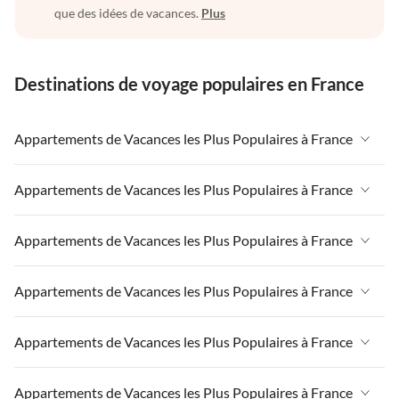
que des idées de vacances.
Plus
Destinations de voyage populaires en France
Appartements de Vacances les Plus Populaires à France
Appartements de Vacances à France
Appartements de Vacances les Plus Populaires à France
Appartements de Vacances à Paris-Ile de France
Appartements de Vacances à France
Appartements de Vacances les Plus Populaires à France
Appartements de Vacances à Paris
Appartements de Vacances à Paris-Ile de France
Appartements de Vacances à Alpes françaises
Appartements de Vacances à France
Appartements de Vacances les Plus Populaires à France
Appartements de Vacances à Paris
Appartements de Vacances à Côte atlantique
Appartements de Vacances à Paris-Ile de France
Appartements de Vacances à Alpes françaises
Appartements de Vacances à France
Appartements de Vacances les Plus Populaires à France
Appartements de Vacances à la Normandie
Appartements de Vacances à Paris
Appartements de Vacances à Côte atlantique
Appartements de Vacances à Paris-Ile de France
Appartements de Vacances à Sud de la France
Appartements de Vacances à Alpes françaises
Appartements de Vacances à France
Appartements de Vacances les Plus Populaires à France
Appartements de Vacances à la Normandie