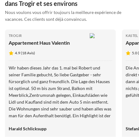
dans Trogir et ses environs
Nous voulons vous offrir toujours la meilleure expérience de
vacances. Ces clients sont déjà convaincus.
TROGIR
KASTEL 
Appartement Haus Valentin
Appar
4.9 (18 Avis)
5.0 
Wir haben dieses Jahr das 1. mal bei Robert und
Die An
seiner Familie gebucht, So liebe Gastgeber - sehr
direkt
fürsorglich und ganz freundlich. Die Lage des Hauses
dann al
ist optimal. 50 m bis zum Strand, Balkon mit
nichts
Meerblick,Zentrumsnah gelegen, Einkaufsläden wie
gefühl
Lidl und Kaufland sind mit dem Auto 5 min entfernt.
Die Wohnungen sind sehr sauber und haben alles was
man für den Aufenthalt benötigt. Ein Highlight ist der
Pool im Garten und die Sitzmöglichkeiten für alle
Harald Schlicksupp
Stefan
Urlauber.Wir waren wirklich sehr zufrieden und
freuen uns auf nächstes Jahr "2027" wieder auf den