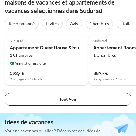
maisons de vacances et appartements de
vacances sélectionnés dans Sudurađ
Recommandé
Invités
Avis
Chambres
Étoiles
4.0
(14)
4.0
(4)
Sudurađ
Sudurađ
Appartement Guest House Simunovic - Studio Apartment with Terrace
1 Chambres
1 Chambres
Annulation gratuite
592,- €
889,- €
2 voyageurs / 7 Nuits
2 voyageurs / 7 Nuits
Tout Voir
Idées de vacances
Vous ne savez pas où aller ? Découvrez des idées de