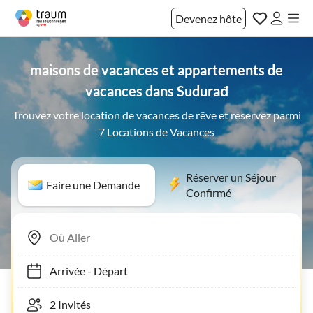
Devenez hôte
maisons de vacances et appartements de
vacances dans Sudurađ
Trouvez votre location de vacances de rêve et réservez parmi
7 Locations de Vacances
Réserver un Séjour
Faire une Demande
Confirmé
Arrivée
-
Départ