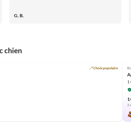
G. B.
c chien
Choix populaire
Bo
A
1
1 
2 