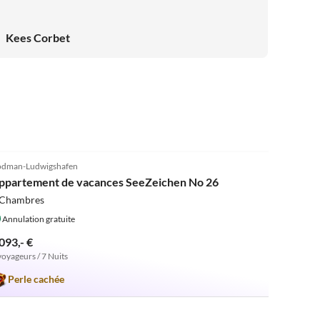
Kees Corbet
5.0
(1)
dman-Ludwigshafen
ppartement de vacances SeeZeichen No 26
 Chambres
Annulation gratuite
093,- €
voyageurs / 7 Nuits
Perle cachée