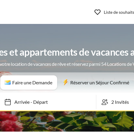
Liste de souhait
es et appartements de vacances a
votre location de vacances de rêve et réservez parmi 54 Locations de
Faire une Demande
Réserver un Séjour Confirmé
Arrivée
-
Départ