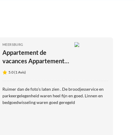
MEERSBURG
Appartement de
vacances Appartement
Annemarie 4
5.0 (1 Avis)
Ruimer dan de foto's laten zien . De broodjesservice en
parkeergelegenheid waren heel fijn en goed. Linnen en
bedgoedwisseling waren goed geregeld