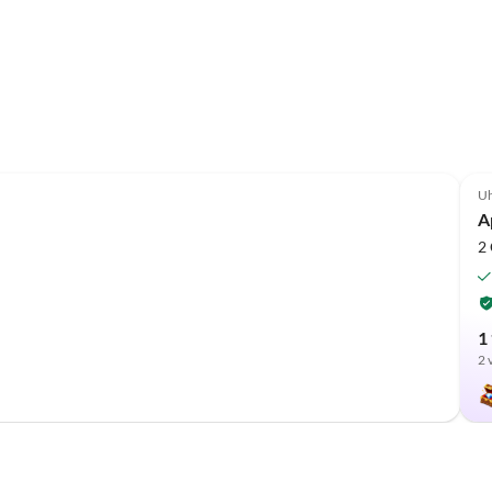
Uh
A
2
1 
2 