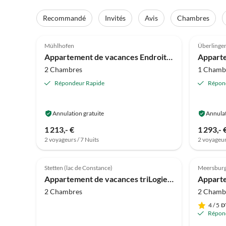
Recommandé
Invités
Avis
Chambres
4.8
(16)
4.9
Mühlhofen
Überlinge
Appartement de vacances Endroit préféré
2 Chambres
1 Chamb
Répondeur Rapide
Répon
Annulation gratuite
Annulat
1 213,- €
1 293,- 
2 voyageurs / 7 Nuits
2 voyageur
4.6
(2)
5.0
Stetten (lac de Constance)
Meersbur
Appartement de vacances triLogie-Mûre
2 Chambres
2 Chamb
4
/ 5
Répon