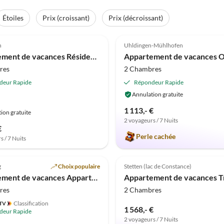
Étoiles
Prix (croissant)
Prix (décroissant)
(11)
4.8
(4)
n
Uhldingen-Mühlhofen
Appartement de vacances Résidence au Bord de l'Eau
res
2 Chambres
deur Rapide
Répondeur Rapide
Annulation gratuite
1 113,- €
ion gratuite
2 voyageurs / 7 Nuits
€
Perle cachée
s / 7 Nuits
Meilleure
(1)
Annonce
5.0
(1)
g
Choix populaire
Stetten (lac de Constance)
Appartement de vacances Appartement Annemarie 4
res
2 Chambres
Classification
1 568,- €
deur Rapide
2 voyageurs / 7 Nuits