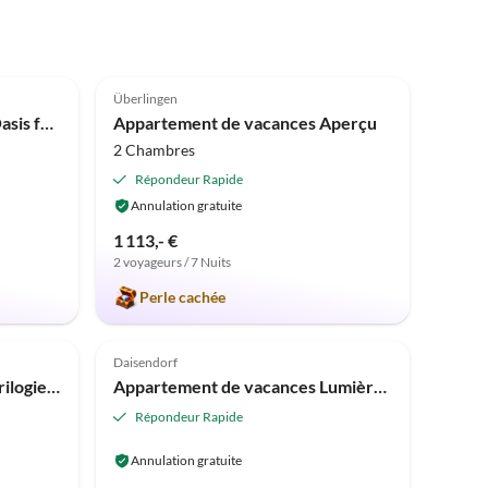
4.9
(3)
Überlingen
Appartement de vacances Oasis familiale
Appartement de vacances Aperçu
2 Chambres
Répondeur Rapide
Annulation gratuite
1 113,- €
2 voyageurs / 7 Nuits
Perle cachée
Daisendorf
Appartement de vacances Trilogie-Papillon
Appartement de vacances Lumières scintillantes
Répondeur Rapide
Annulation gratuite