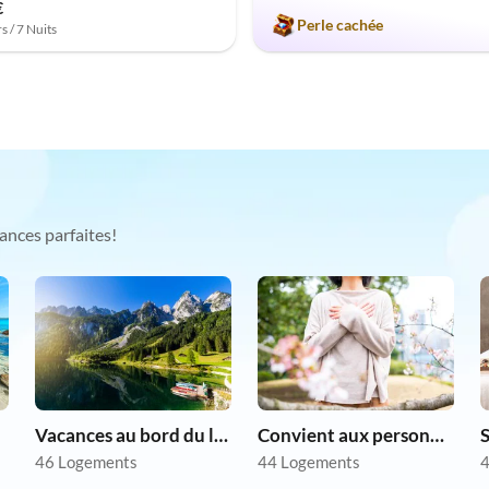
€
Perle cachée
s / 7 Nuits
ances parfaites!
Vacances au bord du lac
Convient aux personnes allergiques
S
46 Logements
44 Logements
4