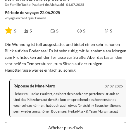
De Famille Tacke-Paukert de Aichwald · 01.07.2025
Période de voyage: 22.06.2025
voyage en tant que: Famille
5
5
5
5
5
Die Wohnung ist toll ausgestattet und bietet einen sehr schönen
Blick auf den Bodensee! Es ist sehr ruhig mit Ausnahme am Morgen
zum Frühstücken auf der Terrasse zur Straße. Aber das lag an den
sehr heißen Temperaturen, zum Sitzen auf der ruhigen
Hauptterrasse war es einfach zu sonnig.
Réponse de Mme Marx
07.07.2025
Liebe Frau Tacke-Paukert, das hört sich nach dem perfekten Urlaub an.
Und das Plätzchen auf dem Balkon entsprechend des Sonnenstands
wechseln zu können, hat doch auch etwas für sich! ;-) Besuchen Sie uns
gern wieder am schönen Bodensee, Heike Marx & Team Marx managt
Afficher plus d'avis