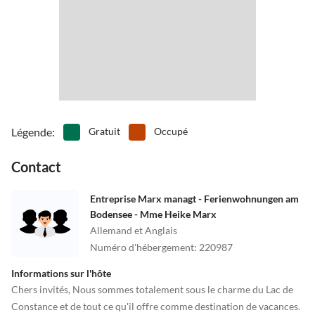
nautique et du wakeboard à la voile et au surf, en passant par le
•
Piscine extérieure
•
Piste de bowling/bowling
tennis et le football, invitent à l'activité. Jouer au golf avec une vue
•
Planche à voile
•
Plongée en apnée
sur les Alpes ou sur le lac ? C'est possible à proximité, sur l'un des
•
Plonger
•
Randonnée
plus beaux terrains de golf d'Allemagne. Vous préférez naviguer sur
•
Randonnée en montagne
•
Ski nautique
le lac en bateau ? Ahoi !
•
Sports nautiques
•
Surfant
•
Tennis
•
Théâtre
•
Thermes
•
Vélo de montagne
•
Voile
Légende
:
Gratuit
Occupé
Contact
Entreprise Marx managt - Ferienwohnungen am
Bodensee - Mme Heike Marx
Allemand et Anglais
Numéro d'hébergement
:
220987
Informations sur l'hôte
Chers invités, Nous sommes totalement sous le charme du Lac de
Constance et de tout ce qu'il offre comme destination de vacances.