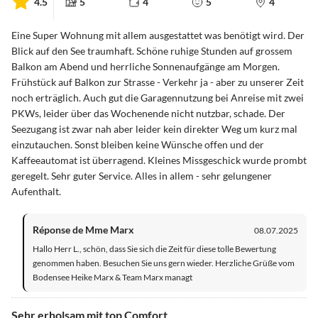
4.5
5
4
5
4
Eine Super Wohnung mit allem ausgestattet was benötigt wird. Der
Blick auf den See traumhaft. Schöne ruhige Stunden auf grossem
Balkon am Abend und herrliche Sonnenaufgänge am Morgen.
Frühstück auf Balkon zur Strasse - Verkehr ja - aber zu unserer Zeit
noch erträglich. Auch gut die Garagennutzung bei Anreise mit zwei
PKWs, leider über das Wochenende nicht nutzbar, schade. Der
Seezugang ist zwar nah aber leider kein direkter Weg um kurz mal
einzutauchen. Sonst bleiben keine Wünsche offen und der
Kaffeeautomat ist überragend. Kleines Missgeschick wurde prombt
geregelt. Sehr guter Service. Alles in allem - sehr gelungener
Aufenthalt.
Réponse de Mme Marx
08.07.2025
Hallo Herr L., schön, dass Sie sich die Zeit für diese tolle Bewertung
genommen haben. Besuchen Sie uns gern wieder. Herzliche Grüße vom
Bodensee Heike Marx & Team Marx managt
Sehr erholsam mit top Comfort