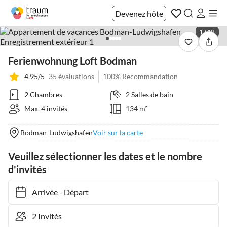
Devenez hôte
1 / 18
Ferienwohnung Loft Bodman
4.95/5
35 évaluations
100% Recommandation
2 Chambres
2 Salles de bain
Max. 4 invités
134 m²
Bodman-Ludwigshafen
Voir sur la carte
Veuillez sélectionner les dates et le nombre
d'invités
Arrivée
-
Départ