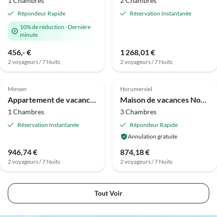
1 Chambres
2 Chambres
Répondeur Rapide
Réservation Instantanée
10% de réduction
·
Dernière
minute
456,- €
1 268,01 €
2 voyageurs / 7 Nuits
2 voyageurs / 7 Nuits
4.7
(10)
4.0
(4)
Minsen
Horumersiel
Appartement de vacances 23 Haus Seeluft
Maison de vacances Nordsee-Ferienhaus avec Terrasse
1 Chambres
3 Chambres
Réservation Instantanée
Répondeur Rapide
Annulation gratuite
946,74 €
874,18 €
2 voyageurs / 7 Nuits
2 voyageurs / 7 Nuits
Tout Voir