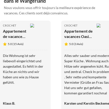
dans le Wangerland
Nous voulons vous offrir toujours la meilleure expérience de
vacances. Ces clients sont déjà convaincus.
CROCHET
CROCHET
Appartement
Appartement de
de vacances
vacances Oasis
Gerdes
de digue
5.0 (15 Avis)
5.0 (3 Avis)
Die Wohnung ist sehr
Alles sehr sauber und modern
liebevoll eingerichtet und
Super Küche . Wohnung auch 
ausgestattet. Es fehlt in der
Hitze sehr angenehm kühl. Ru
Küche an nichts und wir
und zentral. Check In proble
haben uns wie zu Hause
. Sehr nette und kompetente
gefühlt.
Vermieter (Grüße an Frau Sass
Hat uns sehr gut gefallen,
kommen garantiert nochmal
wieder. Gruß Karsten und
Klaus B.
Karsten und Kerstin Beckem
Kerstin aus Ibb.