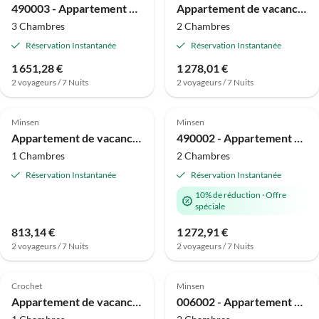
490003 - Appartement de vacances 3
Appartement de vacances 170004 Haus Anna Wangerooge
3 Chambres
2 Chambres
Réservation Instantanée
Réservation Instantanée
1 651,28 €
1 278,01 €
2 voyageurs / 7 Nuits
2 voyageurs / 7 Nuits
4.6
(24)
4.8
(22)
Minsen
Minsen
Appartement de vacances 550012 - Appartement Westblick
490002 - Appartement de vacances 2
1 Chambres
2 Chambres
Réservation Instantanée
Réservation Instantanée
10% de réduction
·
Offre
spéciale
813,14 €
1 272,91 €
2 voyageurs / 7 Nuits
2 voyageurs / 7 Nuits
Meilleure
5.0
(15)
Annonce
4.8
(10)
Crochet
Minsen
Appartement de vacances Gerdes
006002 - Appartement de vacances 2