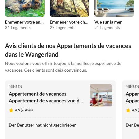
Emmener votre animal en vacances
Emmener votre chien en vacances
Vue sur la mer
31 Logements
27 Logements
21 Logements
Avis clients de nos Appartements de vacances
dans le Wangerland
Nous voulons vous offrir toujours la meilleure expérience de
vacances. Ces clients sont déjà convaincus.
MINSEN
MINSE
Appartement de vacances
Appar
Appartement de vacances vue de
Appar
rêve Villa Petersen
Résid
4.9 (6 Avis)
4.9 
Der Benutzer hat nicht geschrieben
Der Be