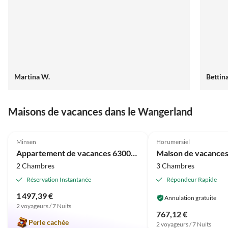
Martina W.
Bettin
Maisons de vacances dans le Wangerland
4.8
(15)
4.0
(4)
Minsen
Horumersiel
Appartement de vacances 630010 - Appartement Dune
2 Chambres
3 Chambres
Réservation Instantanée
Répondeur Rapide
1 497,39 €
Annulation gratuite
2 voyageurs / 7 Nuits
767,12 €
Perle cachée
2 voyageurs / 7 Nuits