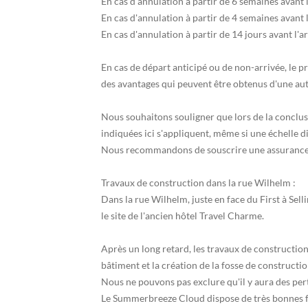
En cas d'annulation à partir de 6 semaines avant l
En cas d'annulation à partir de 4 semaines avant l
En cas d'annulation à partir de 14 jours avant l'a
En cas de départ anticipé ou de non-arrivée, le p
des avantages qui peuvent être obtenus d'une autre
Nous souhaitons souligner que lors de la conclus
indiquées ici s'appliquent, même si une échelle d
Nous recommandons de souscrire une assurance 
Travaux de construction dans la rue Wilhelm :
Dans la rue Wilhelm, juste en face du First à Sel
le site de l'ancien hôtel Travel Charme.
Après un long retard, les travaux de construct
bâtiment et la création de la fosse de constructio
Nous ne pouvons pas exclure qu'il y aura des per
Le Summerbreeze Cloud dispose de très bonnes fe