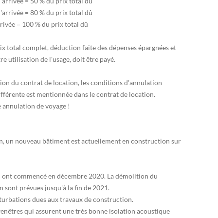
'arrivée = 50 % du prix total dû
'arrivée = 80 % du prix total dû
rrivée = 100 % du prix total dû
rix total complet, déduction faite des dépenses épargnées et
 utilisation de l'usage, doit être payé.
ion du contrat de location, les conditions d'annulation
ifférente est mentionnée dans le contrat de location.
annulation de voyage !
lin, un nouveau bâtiment est actuellement en construction sur
ion ont commencé en décembre 2020. La démolition du
n sont prévues jusqu'à la fin de 2021.
turbations dues aux travaux de construction.
nêtres qui assurent une très bonne isolation acoustique