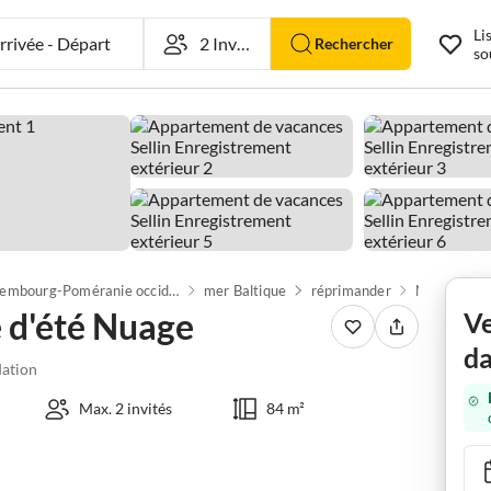
Li
rivée
-
Départ
Rechercher
so
Mecklembourg-Poméranie occidentale
mer Baltique
réprimander
Mönchgut-G
 d'été Nuage
Ve
da
ation
Max. 2 invités
84 m²