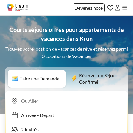
Devenez hôte
Courts séjours offres pour appartements de
vacances dans Krün
Trouvez votre location de vacances de rêve et réservez parmi
0 Locations de Vacances
Réserver un Séjour
Faire une Demande
Confirmé
Arrivée
-
Départ