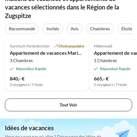
vacances sélectionnés dans le Région de la
Zugspitze
Recommandé
Invités
Avis
Chambres
Étoiles
Meilleure
5.0
(22)
Annonce
4.9
(17)
Garmisch-Partenkirchen
Choix populaire
Mittenwald
Appartement de vacances Marianne
3 Chambres
1 Chambres
Répondeur Rapide
Répondeur Rapide
840,- €
665,- €
2 voyageurs / 7 Nuits
2 voyageurs / 7 Nuits
Tout Voir
Idées de vacances
Vous ne savez pas où aller ? Découvrez des idées de