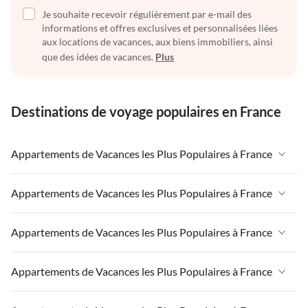
Je souhaite recevoir régulièrement par e-mail des
informations et offres exclusives et personnalisées liées
aux locations de vacances, aux biens immobiliers, ainsi
que des idées de vacances.
Plus
Destinations de voyage populaires en France
Appartements de Vacances les Plus Populaires à France
Appartements de Vacances à France
Appartements de Vacances les Plus Populaires à France
Appartements de Vacances à Paris-Ile de France
Appartements de Vacances à France
Appartements de Vacances les Plus Populaires à France
Appartements de Vacances à Paris
Appartements de Vacances à Paris-Ile de France
Appartements de Vacances à Alpes françaises
Appartements de Vacances à France
Appartements de Vacances les Plus Populaires à France
Appartements de Vacances à Paris
Appartements de Vacances à Côte atlantique
Appartements de Vacances à Paris-Ile de France
Appartements de Vacances à Alpes françaises