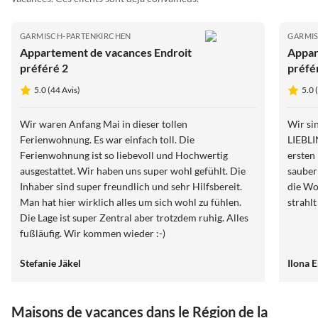
GARMISCH-PARTENKIRCHEN
GARMI
Appartement de vacances Endroit
Appar
préféré 2
préfé
5.0 (44 Avis)
5.0 
Wir waren Anfang Mai in dieser tollen
Wir si
Ferienwohnung. Es war einfach toll. Die
LIEBL
Ferienwohnung ist so liebevoll und Hochwertig
ersten
ausgestattet. Wir haben uns super wohl gefühlt. Die
sauber
Inhaber sind super freundlich und sehr Hilfsbereit.
die Wohnung ist
Man hat hier wirklich alles um sich wohl zu fühlen.
strahlt
Die Lage ist super Zentral aber trotzdem ruhig. Alles
fußläufig. Wir kommen wieder :-)
Stefanie Jäkel
Ilona
Maisons de vacances dans le Région de la