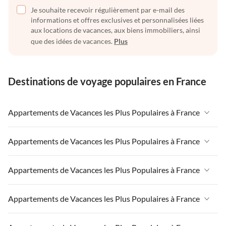
Je souhaite recevoir régulièrement par e-mail des
informations et offres exclusives et personnalisées liées
aux locations de vacances, aux biens immobiliers, ainsi
que des idées de vacances.
Plus
Destinations de voyage populaires en France
Appartements de Vacances les Plus Populaires à France
Appartements de Vacances à France
Appartements de Vacances les Plus Populaires à France
Appartements de Vacances à Paris-Ile de France
Appartements de Vacances à France
Appartements de Vacances les Plus Populaires à France
Appartements de Vacances à Paris
Appartements de Vacances à Paris-Ile de France
Appartements de Vacances à Alpes françaises
Appartements de Vacances à France
Appartements de Vacances les Plus Populaires à France
Appartements de Vacances à Paris
Appartements de Vacances à Côte atlantique
Appartements de Vacances à Paris-Ile de France
Appartements de Vacances à Alpes françaises
Appartements de Vacances à France