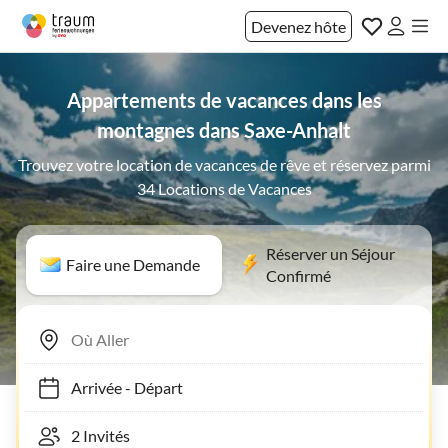
Devenez hôte
Appartements de vacances dans les
montagnes dans Saxe-Anhalt
Trouvez votre location de vacances de rêve et réservez parmi
34 Locations de Vacances
Réserver un Séjour
Faire une Demande
Confirmé
Arrivée
-
Départ