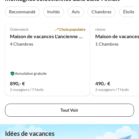
Visite
virtuelle
Recommandé
Invités
Avis
Chambres
Étoiles
Meilleure
4.9
(23)
Annonce
4.8
(11)
Österwieck
Choix populaire
résine
Super hôte
Maison de vacances L'ancienne maison de cordonnier
Maison de vacances
4 Chambres
1 Chambres
Annulation gratuite
890,- €
490,- €
2 voyageurs / 7 Nuits
2 voyageurs / 7 Nuits
Tout Voir
Idées de vacances