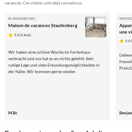
vacances. Ces clients sont déjà convaincus.
BLANKENBOURG
WERNI
Maison de vacances Staufenberg
Appar
une v
5.0 (5 Avis)
5.0 
Wir haben eine schöne Woche im Ferienhaus
Liebev
verbracht und uns hat es an nichts gefehlt. Sehr
freund
ruhige Lage und viele Erkundungsmöglichkeiten in
Preis/L
der Nähe. Wir kommen gerne wieder.
M.Br.
Benjam