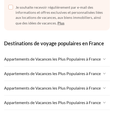
Je souhaite recevoir régulièrement par e-mail des
informations et offres exclusives et personnalisées liées
aux locations de vacances, aux biens immobiliers, ainsi
que des idées de vacances.
Plus
Destinations de voyage populaires en France
Appartements de Vacances les Plus Populaires à France
Appartements de Vacances à France
Appartements de Vacances les Plus Populaires à France
Appartements de Vacances à Paris-Ile de France
Appartements de Vacances à France
Appartements de Vacances les Plus Populaires à France
Appartements de Vacances à Paris
Appartements de Vacances à Paris-Ile de France
Appartements de Vacances à Alpes françaises
Appartements de Vacances à France
Appartements de Vacances les Plus Populaires à France
Appartements de Vacances à Paris
Appartements de Vacances à Côte atlantique
Appartements de Vacances à Paris-Ile de France