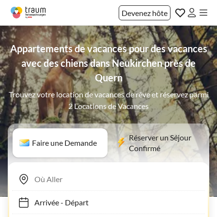
Devenez hôte
Appartements de vacances pour des vacances
avec des chiens dans Neukirchen près de
Quern
Trouvez votre location de vacances de rêve et réservez parmi
2 Locations de Vacances
Réserver un Séjour
Faire une Demande
Confirmé
Arrivée
-
Départ