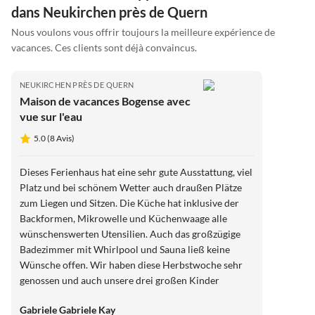
dans Neukirchen près de Quern
Nous voulons vous offrir toujours la meilleure expérience de
vacances. Ces clients sont déjà convaincus.
NEUKIRCHEN PRÈS DE QUERN
Maison de vacances Bogense avec
vue sur l'eau
5.0 (8 Avis)
Dieses Ferienhaus hat eine sehr gute Ausstattung, viel
Platz und bei schönem Wetter auch draußen Plätze
zum Liegen und Sitzen. Die Küche hat inklusive der
Backformen, Mikrowelle und Küchenwaage alle
wünschenswerten Utensilien. Auch das großzügige
Badezimmer mit Whirlpool und Sauna ließ keine
Wünsche offen. Wir haben diese Herbstwoche sehr
genossen und auch unsere drei großen Kinder
mitsamt Großmutter konnten sich, wenn gewünscht
Gabriele Gabriele Kay
zurückziehen oder aber im großen Wohnzimmer- und