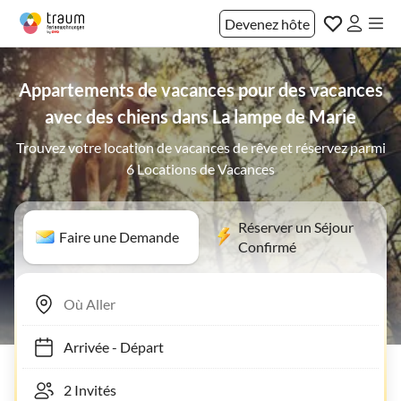
Devenez hôte
Appartements de vacances pour des vacances
avec des chiens dans La lampe de Marie
Trouvez votre location de vacances de rêve et réservez parmi
6 Locations de Vacances
Réserver un Séjour
Faire une Demande
Confirmé
Arrivée
-
Départ