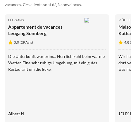
vacances. Ces clients sont déjà convaincus.
LÉOGANG
MÜHLB
Appartement de vacances
Maiso
Leogang Sonnberg
Katha
5.0 (29 Avis)
4.8 
Die Unterkunft war prima. Herrlich kühl beim warme
Wir ha
Wetter. Eine sehr ruhige Umgebung, mit ein gutes
dort v
Restaurant um die Ecke.
was ma
Albert H
J “J R”