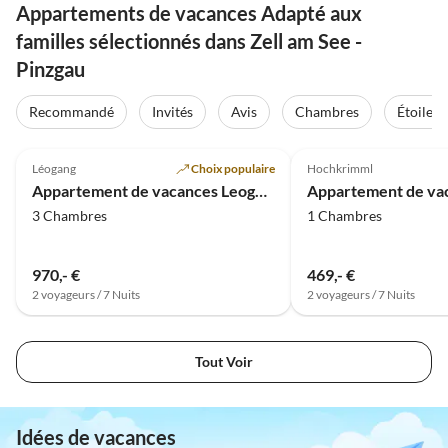
Appartements de vacances Adapté aux
familles sélectionnés dans Zell am See -
Pinzgau
Recommandé
Invités
Avis
Chambres
Étoiles
Meilleure
5.0
(29)
Annonce
5.0
(6)
Léogang
Choix populaire
Hochkrimml
Super hôte
Appartement de vacances Leogang Sonnberg
3 Chambres
1 Chambres
970,- €
469,- €
2 voyageurs / 7 Nuits
2 voyageurs / 7 Nuits
Tout Voir
Idées de vacances