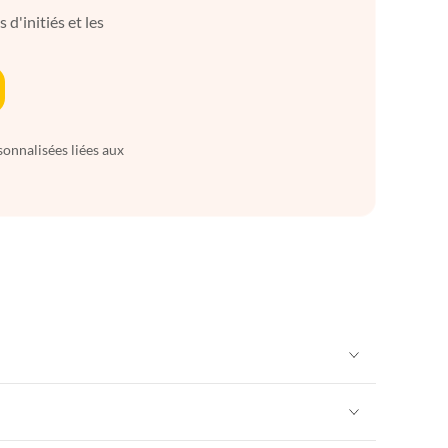
d'initiés et les
sonnalisées liées aux
Appartements de Vacances à Alpes françaises
rance
Appartements de Vacances à Provence