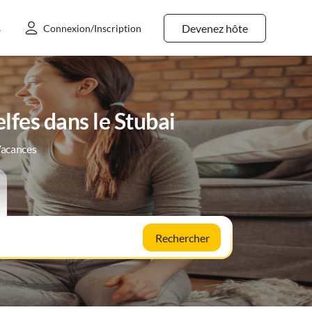
Devenez hôte
s
Connexion/Inscription
lfes dans le Stubai
Vacances
Rechercher