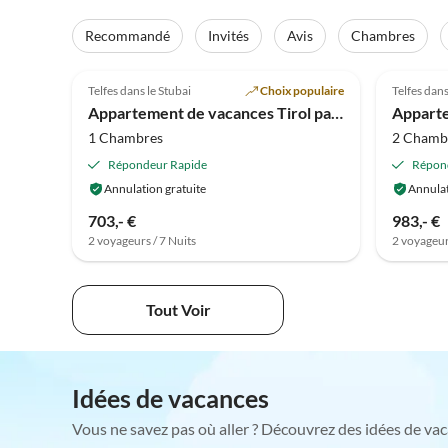
Recommandé
Invités
Avis
Chambres
5.0
(12)
5.0
Telfes dans le Stubai
Choix populaire
Telfes dans
Appartement de vacances Tirol par Pircher-Maes
1 Chambres
2 Chamb
Répondeur Rapide
Répon
Annulation gratuite
Annulat
703,- €
983,- €
2 voyageurs / 7 Nuits
2 voyageur
Tout Voir
Idées de vacances
Vous ne savez pas où aller ? Découvrez des idées de vac