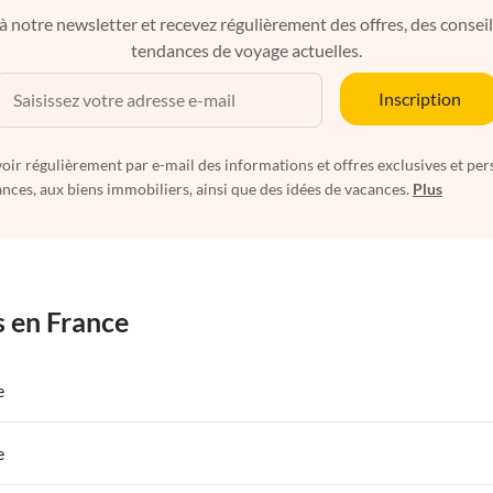
à notre newsletter et recevez régulièrement des offres, des conseils 
tendances de voyage actuelles.
Inscription
oir régulièrement par e-mail des informations et offres exclusives et per
nces, aux biens immobiliers, ainsi que des idées de vacances.
Plus
s en France
e
 de Vacances à Paris-Ile de France
Appartements de Vacances à Paris
e
s de Vacances à la Normandie
Appartements de Vacances à Sud de la F