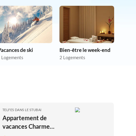
acances de ski
Bien-être le week-end
 Logements
2 Logements
TELFES DANS LE STUBAI
Appartement de
vacances Charme
tyrolien dans la vallée de