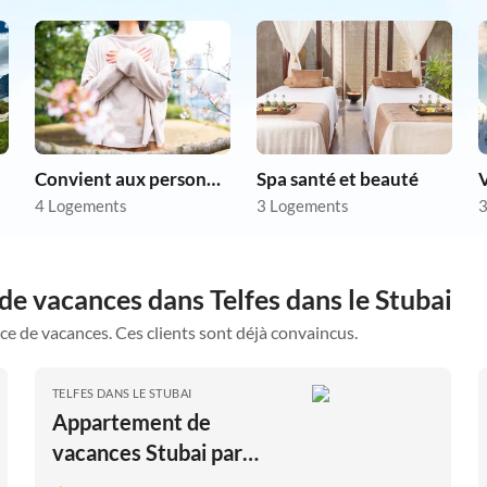
Convient aux personnes allergiques
Spa santé et beauté
V
4 Logements
3 Logements
3
de vacances dans Telfes dans le Stubai
ce de vacances. Ces clients sont déjà convaincus.
TELFES DANS LE STUBAI
Appartement de
vacances Stubai par
Pircher-Maes