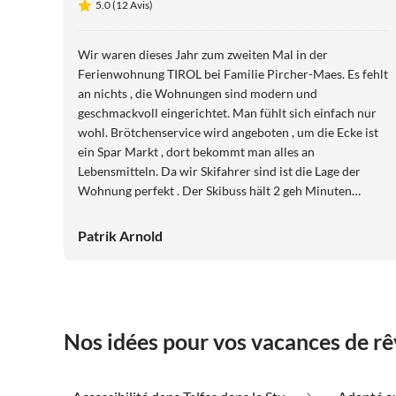
5.0 (12 Avis)
Wir waren dieses Jahr zum zweiten Mal in der
Ferienwohnung TIROL bei Familie Pircher-Maes. Es fehlt
an nichts , die Wohnungen sind modern und
geschmackvoll eingerichtet. Man fühlt sich einfach nur
wohl. Brötchenservice wird angeboten , um die Ecke ist
ein Spar Markt , dort bekommt man alles an
Lebensmitteln. Da wir Skifahrer sind ist die Lage der
Wohnung perfekt . Der Skibuss hält 2 geh Minuten
entfernt. Mit dem Auto ist man in 5 Minuten an der
Talstation Schlick 2000
Patrik Arnold
Nos idées pour vos vacances de rêv