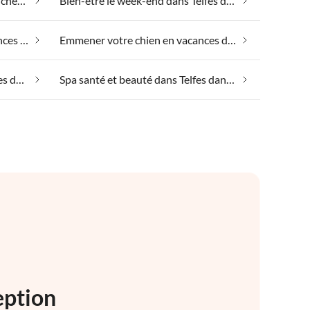
Appartements de vacances pas chers dans Telfes dans le Stubai
Bien-être le week-end dans Telfes dans le Stubai
Emmener votre animal en vacances dans Telfes dans le Stubai
Emmener votre chien en vacances dans Telfes dans le Stubai
Hébergement de luxe dans Telfes dans le Stubai
Spa santé et beauté dans Telfes dans le Stubai
eption