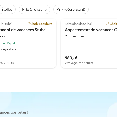
Étoiles
Prix (croissant)
Prix (décroissant)
Meilleure
(11)
Annonce
5.0
(1)
 le Stubai
Choix populaire
Telfes dans le Stubai
Choix
Appartement de vacances Stubai par Pircher-Maes
res
2 Chambres
deur Rapide
ion gratuite
983,- €
s / 7 Nuits
2 voyageurs / 7 Nuits
ances parfaites!