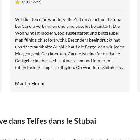
5.0 (11 Avis)
Wir durften eine wundervolle Zeit im Apartment Stubai
bei Carole verbringen und sind absolut begeistert! Die
Wohnung ist modern, top ausgestattet und blitzsauber -
man fühlt sich sofort wohl. Besonders beeindruckt hat
uns der traumhafte Ausblick auf die Berge, den wir jeden
Morgen genießen konnten. Carole ist eine fantastische
Gastgeberin - herzlich, aufmerksam und immer mit
tollen Insider-Tipps zur Region. Ob Wandern, Skifahren
oder einfach die Natur genießen - die Lage des
Apartments ist perfekt für jede Art von Urlaub. Wir
Martin Hecht
haben uns rundum wohlgefühlt und kommen sehr gerne
wieder. 100 % Weiterempfehlung!
e dans Telfes dans le Stubai