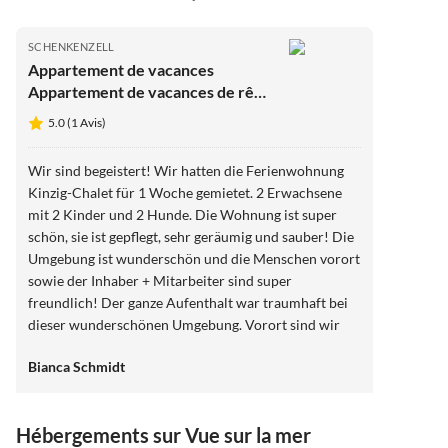
SCHENKENZELL
Appartement de vacances
Appartement de vacances de rêve
Kinzig-Chalet
5.0 (1 Avis)
Wir sind begeistert! Wir hatten die Ferienwohnung
Kinzig-Chalet für 1 Woche gemietet. 2 Erwachsene
mit 2 Kinder und 2 Hunde. Die Wohnung ist super
schön, sie ist gepflegt, sehr geräumig und sauber! Die
Umgebung ist wunderschön und die Menschen vorort
sowie der Inhaber + Mitarbeiter sind super
freundlich! Der ganze Aufenthalt war traumhaft bei
dieser wunderschönen Umgebung. Vorort sind wir
zur Schenkenburg Ruine gewandert und haben im
Bianca Schmidt
Restaurant Schenkenburg lecker gegessen. Besonders
schöne Ausflugsziele wie Gertelbacher Wasserfälle,
Triberger Wasserfälle, Allerheiligen Wasserfälle,
Hébergements sur Vue sur la mer
Wutachschlucht, Dietfurter Wasserfall,