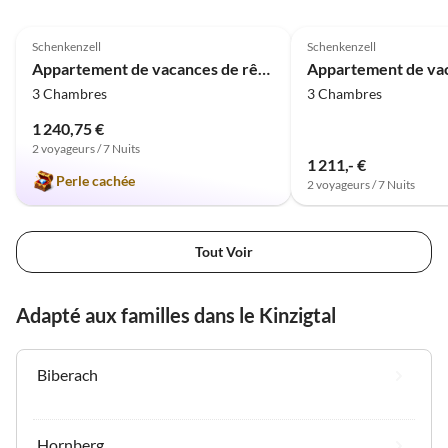
Lotenbachklamm sind +/- 1 Std. mit dem Auto
5.0
(1)
entfernt. Und absolut empfehlenswert! Unglaubliche
Schenkenzell
Schenkenzell
Naturschönheit, muss man gesehen haben!! Wir
Appartement de vacances de rêve Kinzig-Chalet
kommen gerne wieder !!
3 Chambres
3 Chambres
1 240,75 €
2 voyageurs / 7 Nuits
1 211,- €
Perle cachée
2 voyageurs / 7 Nuits
Tout Voir
Adapté aux familles dans le Kinzigtal
Biberach
Hornberg