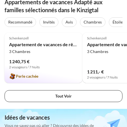
Appartements de vacances Adapté aux
familles sélectionnés dans le Kinzigtal
Recommandé
Invités
Avis
Chambres
Étoiles
5.0
(1)
Schenkenzell
Schenkenzell
Appartement de vacances de rêve Kinzig-Chalet
3 Chambres
3 Chambres
1 240,75 €
2 voyageurs / 7 Nuits
1 211,- €
Perle cachée
2 voyageurs / 7 Nuits
Tout Voir
Idées de vacances
Vous ne savez pas où aller ? Découvrez des idées de