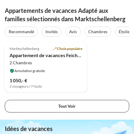
Appartements de vacances Adapté aux
familles sélectionnés dans Marktschellenberg
Recommandé
Invités
Avis
Chambres
Étoiles
Meilleure
5.0
(13)
Annonce
Marktschellenberg
Choix populaire
Appartement de vacances Feichtlgütl
2 Chambres
Annulation gratuite
1 050,- €
2 voyageurs / 7 Nuits
Tout Voir
Idées de vacances