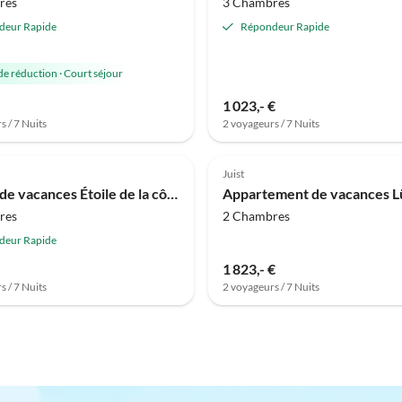
res
3 Chambres
deur Rapide
Répondeur Rapide
de réduction
·
Court séjour
1 023,- €
s / 7 Nuits
2 voyageurs / 7 Nuits
Meilleure
Annonce
Juist
Maison de vacances Étoile de la côte
res
2 Chambres
deur Rapide
1 823,- €
s / 7 Nuits
2 voyageurs / 7 Nuits