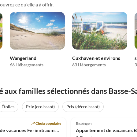
vrez ce qu'elle a à offrir.
Wangerland
Cuxhaven et environs
s
66 Hébergements
63 Hébergements
3
aux familles sélectionnés dans Basse-S
Étoiles
Prix (croissant)
Prix (décroissant)
Meilleure
(5)
Annonce
5.0
(4)
Choix populaire
Bispingen
Maison de vacances Ferientraum Tossens 101 Rieck-Petri