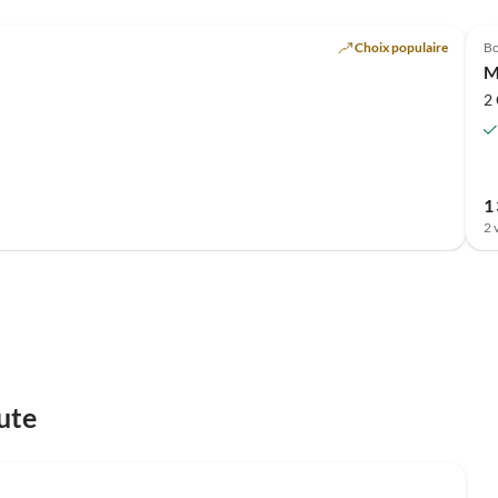
Annonce
Choix populaire
B
M
2
1
2 
ute