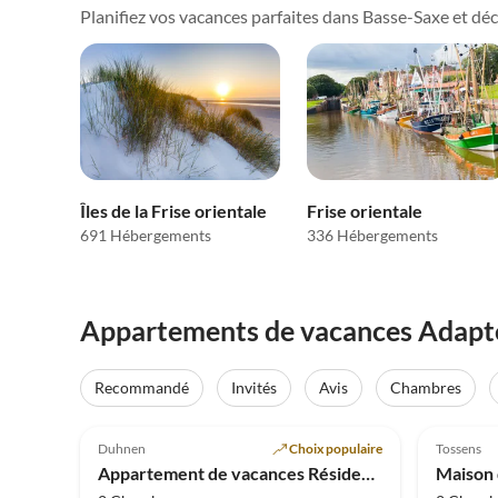
Planifiez vos vacances parfaites dans Basse-Saxe et décou
Îles de la Frise orientale
Frise orientale
691 Hébergements
336 Hébergements
Appartements de vacances Adapté 
Recommandé
Invités
Avis
Chambres
Meilleure
5.0
(14)
Annonce
5.0
Duhnen
Choix populaire
Tossens
Appartement de vacances Résidence Rugenbarg