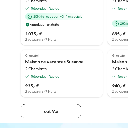
2 Chambres
2 Chamb
Répondeur Rapide
Répon
10% de réduction
·
Offre spéciale
28% 
Annulation gratuite
1 075,- €
895,- €
2 voyageurs / 7 Nuits
2 voyageur
Meilleure
Annonce
Greetsiel
Greetsiel
Maison de vacances Susanne
2 Chambres
2 Chamb
Répondeur Rapide
Répon
935,- €
940,- €
2 voyageurs / 7 Nuits
2 voyageur
Tout Voir