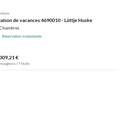
4.5
(14)
orkum
aison de vacances 4690010 - Lüttje Huske
 Chambres
Réservation Instantanée
 309,21 €
voyageurs / 7 Nuits