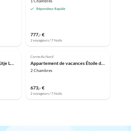
1 Chambres
Répondeur Rapide
777,- €
2 voyageurs / 7 Nuits
Meilleure
Meilleure
Annonce
Annonce
Corne du Nord
Appartement de vacances Lütje Lugger dans le Winkelschiffchen III
Appartement de vacances Étoile de Mer 1 - Nordhorn
2 Chambres
673,- €
2 voyageurs / 7 Nuits