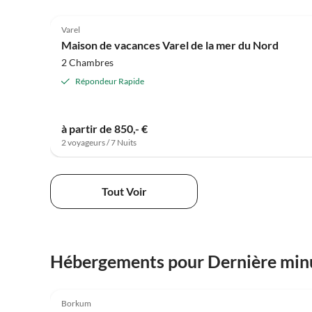
4.8
(23)
Varel
Maison de vacances Varel de la mer du Nord
2 Chambres
Répondeur Rapide
à partir de 850,- €
2 voyageurs / 7 Nuits
Tout Voir
Hébergements pour Dernière min
4.5
(1)
Borkum