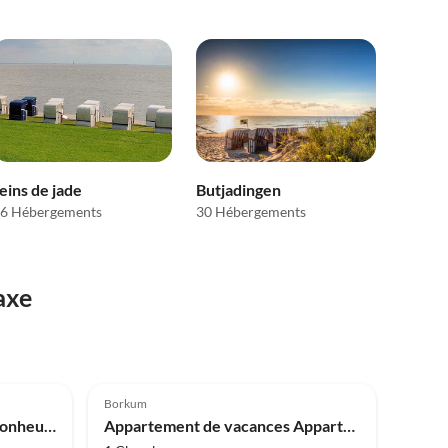
eins de jade
Butjadingen
6 Hébergements
30 Hébergements
axe
Meilleure
Meilleure
Annonce
Annonce
Borkum
Appartement de vacances Bonheur Solaire 2
Appartement de vacances Appartement d'Eveline