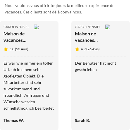
Nous voulons vous offrir toujours la meilleure expérience de
vacances. Ces clients sont déjà convaincus.
CAROLINENSIEL
CAROLINENSIEL
Maison de
Maison de
vacances
vacances
Bonheur
Bonheur
5.0 (53 Avis)
4.9 (26 Avis)
Côtier -
Côtier -
Frieda
Rosalie
Es war wie immer ein toller
Der Benutzer hat nicht
Urlaub in einem sehr
geschrieben
gepflegten Objekt. Die
Mitarbeiter sind sehr
zuvorkommend und
freundlich. Anfragen und
Wünsche werden
schnellstmöglich bearbeitet
und soweit möglich auch
Thomas W.
Sarah B.
erfüllt. Das schätzen wir an
Furtmayr‘s