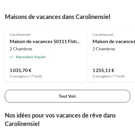
Ferienverwaltung ganz
besonders!
Maisons de vacances dans Carolinensiel
4.7
(21)
4.7
(13)
Carolinensiel
Carolinensiel
Maison de vacances 50111 Fishermans Loft
2 Chambres
2 Chambres
Répondeur Rapide
1 031,70 €
1 255,11 €
2 voyageurs / 7 Nuits
2 voyageurs / 7 Nuits
Tout Voir
Nos idées pour vos vacances de rêve dans
Carolinensiel