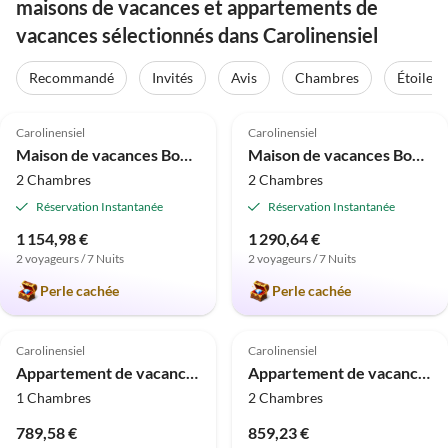
maisons de vacances et appartements de
vacances sélectionnés dans Carolinensiel
Recommandé
Invités
Avis
Chambres
Étoiles
Meilleure
Meilleure
5.0
(53)
Annonce
4.9
(26)
Annonce
Carolinensiel
Carolinensiel
Maison de vacances Bonheur Côtier - Frieda
Maison de vacances Bonheur Côtier - Rosalie
2 Chambres
2 Chambres
Réservation Instantanée
Réservation Instantanée
1 154,98 €
1 290,64 €
2 voyageurs / 7 Nuits
2 voyageurs / 7 Nuits
Perle cachée
Perle cachée
4.7
(21)
4.7
(15)
Carolinensiel
Carolinensiel
Appartement de vacances 50061
Appartement de vacances 50036
1 Chambres
2 Chambres
789,58 €
859,23 €