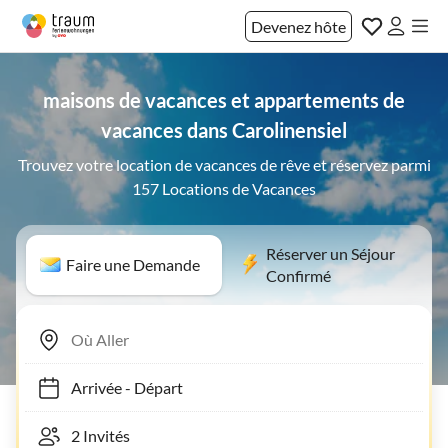
Devenez hôte
maisons de vacances et appartements de
vacances dans Carolinensiel
Trouvez votre location de vacances de rêve et réservez parmi
157 Locations de Vacances
Réserver un Séjour
Faire une Demande
Confirmé
Arrivée
-
Départ