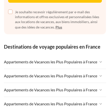
Je souhaite recevoir régulièrement par e-mail des
informations et offres exclusives et personnalisées liées
aux locations de vacances, aux biens immobiliers, ainsi
que des idées de vacances.
Plus
Destinations de voyage populaires en France
Appartements de Vacances les Plus Populaires à France
Appartements de Vacances à France
Appartements de Vacances les Plus Populaires à France
Appartements de Vacances à Paris-Ile de France
Appartements de Vacances à France
Appartements de Vacances les Plus Populaires à France
Appartements de Vacances à Paris
Appartements de Vacances à Paris-Ile de France
Appartements de Vacances à Alpes françaises
Appartements de Vacances à France
Appartements de Vacances les Plus Populaires à France
Appartements de Vacances à Paris