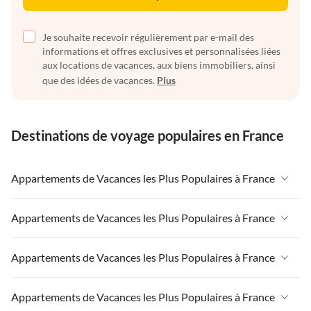
Je souhaite recevoir régulièrement par e-mail des
informations et offres exclusives et personnalisées liées
aux locations de vacances, aux biens immobiliers, ainsi
que des idées de vacances.
Plus
Destinations de voyage populaires en France
Appartements de Vacances les Plus Populaires à France
Appartements de Vacances à France
Appartements de Vacances les Plus Populaires à France
Appartements de Vacances à Paris-Ile de France
Appartements de Vacances à France
Appartements de Vacances les Plus Populaires à France
Appartements de Vacances à Paris
Appartements de Vacances à Paris-Ile de France
Appartements de Vacances à Alpes françaises
Appartements de Vacances à France
Appartements de Vacances les Plus Populaires à France
Appartements de Vacances à Paris