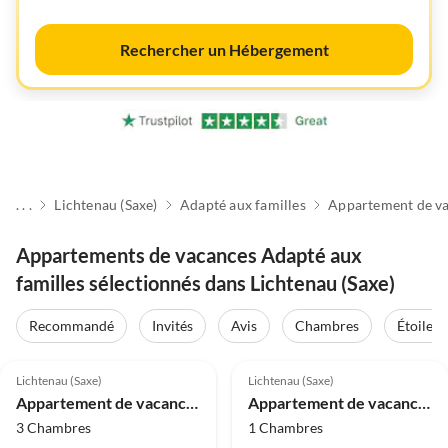
Rechercher un Hébergement
. . .
Lichtenau (Saxe)
Adapté aux familles
Appartement de v
Appartements de vacances Adapté aux
familles sélectionnés dans Lichtenau (Saxe)
Recommandé
Invités
Avis
Chambres
Étoiles
Meilleure
Meilleure
5.0
(2)
Annonce
5.0
(1)
Annonce
Lichtenau (Saxe)
Lichtenau (Saxe)
Appartement de vacances Propriété Biensdorf
Appartement de vacances Vorwerk Biensdorf 2
3 Chambres
1 Chambres