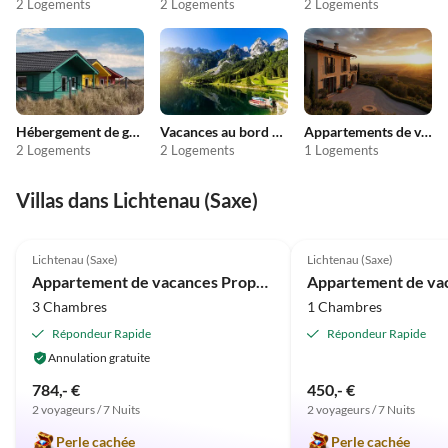
2 Logements
2 Logements
2 Logements
Hébergement de groupe
Vacances au bord du lac
Appartements de vacances pas chers
2 Logements
2 Logements
1 Logements
Villas dans Lichtenau (Saxe)
Meilleure
5.0
(2)
Annonce
5.0
(1)
Lichtenau (Saxe)
Lichtenau (Saxe)
Appartement de vacances Propriété Biensdorf
3 Chambres
1 Chambres
Répondeur Rapide
Répondeur Rapide
Annulation gratuite
784,- €
450,- €
2 voyageurs / 7 Nuits
2 voyageurs / 7 Nuits
Perle cachée
Perle cachée