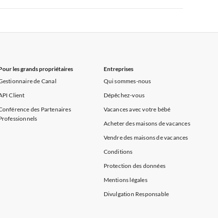
rance
Appartements de Vacances à Provence
Appartements de Vacances à Alpes françaises
rance
Appartements de Vacances à Provence
Pour les grands propriétaires
Entreprises
Gestionnaire de Canal
Qui sommes-nous
API Client
Dépêchez-vous
Conférence des Partenaires
Vacances avec votre bébé
Professionnels
Acheter des maisons de vacances
Vendre des maisons de vacances
Conditions
Protection des données
Mentions légales
Divulgation Responsable