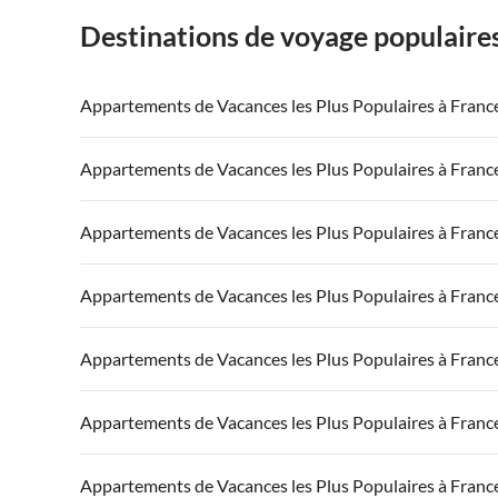
Destinations de voyage populaire
Appartements de Vacances les Plus Populaires à Franc
Appartements de Vacances à France
Appartements
Appartements de Vacances les Plus Populaires à Franc
Appartements de Vacances à Côte atlantique
Appartement
Appartements de Vacances à France
Appartements
Appartements de Vacances les Plus Populaires à Franc
Appartements de Vacances à Côte d'Azur
Appartements de Vacances à Côte atlantique
Appartement
Appartements de Vacances à France
Appartements
Appartements de Vacances les Plus Populaires à Franc
Appartements de Vacances à Côte d'Azur
Appartements de Vacances à Côte atlantique
Appartement
Appartements de Vacances à France
Appartements
Appartements de Vacances les Plus Populaires à Franc
Appartements de Vacances à Côte d'Azur
Appartements de Vacances à Côte atlantique
Appartement
Appartements de Vacances à France
Appartements
Appartements de Vacances les Plus Populaires à Franc
Appartements de Vacances à Côte d'Azur
Appartements de Vacances à Côte atlantique
Appartement
Appartements de Vacances à France
Appartements
Appartements de Vacances les Plus Populaires à Franc