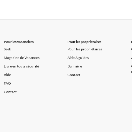
s de Vacances à la Normandie
Appartements de Vacances à Sud de la F
 de Vacances à Paris-Ile de France
Appartements de Vacances à Paris
s de Vacances à la Normandie
Appartements de Vacances à Sud de la F
Pour les vacanciers
Pour les propriétaires
Seek
Pour les propriétaires
Magazine de Vacances
Aide & guides
Livre en toute sécurité
Bannière
Aide
Contact
FAQ
Contact