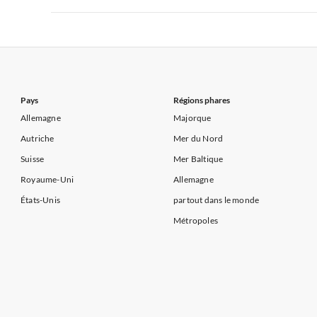
Appartements de Vacances à Côte d'Azur
Appartements de Vacances à Côte atlantique
Appartement
Appartements de Vacances à France
Appartements
Appartements de Vacances à Côte d'Azur
Appartements de Vacances à Côte atlantique
Appartement
Appartements de Vacances à Côte d'Azur
Pays
Régions phares
Allemagne
Majorque
Autriche
Mer du Nord
Suisse
Mer Baltique
Royaume-Uni
Allemagne
États-Unis
partout dans le monde
Métropoles